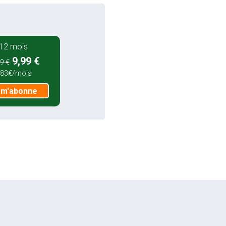
12 mois
9,99 €
9 €
,83€/mois
 m'abonne