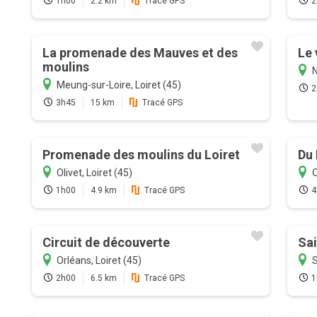
1h00
2.2 km
Tracé GPS
2
La promenade des Mauves et des
Le 
moulins
N
Meung-sur-Loire, Loiret (45)
2
3h45
15 km
Tracé GPS
Promenade des moulins du Loiret
Du 
Olivet, Loiret (45)
O
1h00
4.9 km
Tracé GPS
4
Circuit de découverte
Sai
Orléans, Loiret (45)
S
2h00
6.5 km
Tracé GPS
1