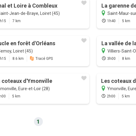
al et Loire à Combleux
La garenne d
aint-Jean-de-Braye, Loiret (45)
Saint-Maur-sur-
h15
7 km
1h40
5 km
cle en forêt d'Orléans
La vallée de l
emoy, Loiret (45)
Villiers-Saint-O
h15
8.6 km
Tracé GPS
3h00
8 km
 coteaux d'Ymonville
Les coteaux d
monville, Eure-et-Loir (28)
Ymonville, Eure
h00
5 km
2h00
5 km
1