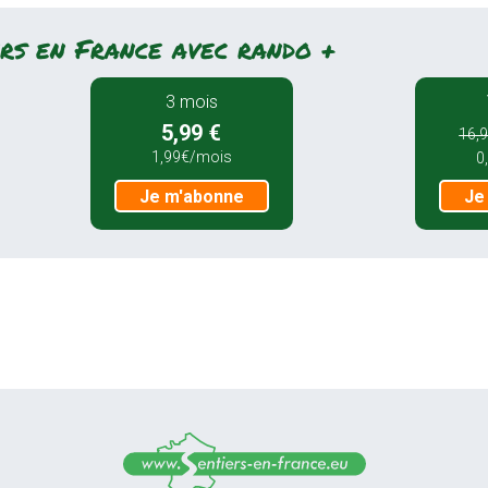
rs en France avec rando +
3 mois
5,99 €
16,9
1,99€/mois
0
Je m'abonne
Je