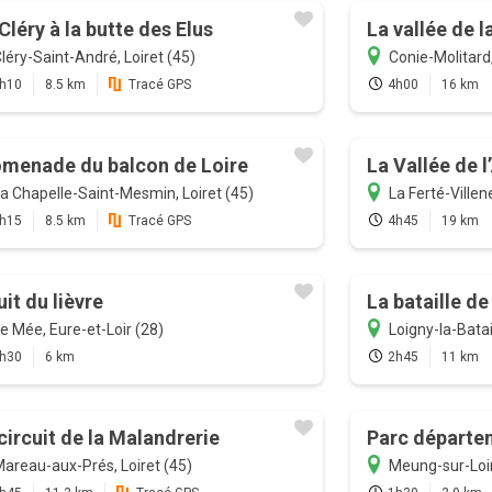
Cléry à la butte des Elus
La vallée de l
léry-Saint-André, Loiret (45)
Conie-Molitard,
h10
8.5 km
Tracé GPS
4h00
16 km
menade du balcon de Loire
La Vallée de l
a Chapelle-Saint-Mesmin, Loiret (45)
La Ferté-Villene
h15
8.5 km
Tracé GPS
4h45
19 km
uit du lièvre
La bataille de
e Mée, Eure-et-Loir (28)
Loigny-la-Batai
h30
6 km
2h45
11 km
circuit de la Malandrerie
Parc départe
areau-aux-Prés, Loiret (45)
Meung-sur-Loire