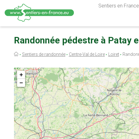
Sentiers en France,
Aller
au
Randonnée pédestre à Patay en
contenu
principal
Fil
Sentiers de randonnée
Centre-Val de Loire
Loiret
Randonn
d'Ariane
+
−