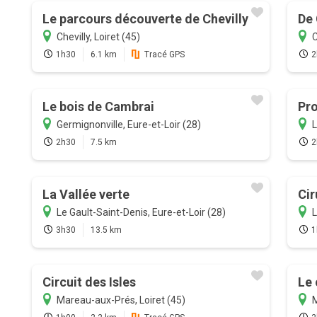
Le parcours découverte de Chevilly
De 
Chevilly, Loiret (45)
C
1h30
6.1 km
Tracé GPS
2
Le bois de Cambrai
Pro
Germignonville, Eure-et-Loir (28)
L
2h30
7.5 km
2
La Vallée verte
Cir
Le Gault-Saint-Denis, Eure-et-Loir (28)
L
3h30
13.5 km
1
Circuit des Isles
Le 
Mareau-aux-Prés, Loiret (45)
M