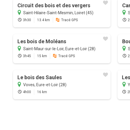
Circuit des bois et des vergers
Can
Saint-Hilaire-Saint-Mesmin, Loiret (45)
S
3h30
13.4 km
Tracé GPS
2
Les bois de Moléans
Bou
Saint-Maur-sur-le-Loir, Eure-et-Loir (28)
S
3h45
15 km
Tracé GPS
2
Le bois des Saules
Les
Voves, Eure-et-Loir (28)
Y
4h00
16 km
2