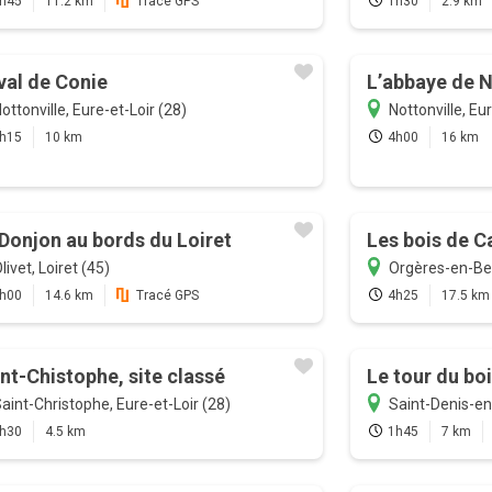
h45
11.2 km
Tracé GPS
1h30
2.9 km
val de Conie
L’abbaye de N
ottonville, Eure-et-Loir (28)
Nottonville, Eur
h15
10 km
4h00
16 km
Donjon au bords du Loiret
Les bois de C
livet, Loiret (45)
Orgères-en-Bea
h00
14.6 km
Tracé GPS
4h25
17.5 km
nt-Chistophe, site classé
Le tour du bois
aint-Christophe, Eure-et-Loir (28)
Saint-Denis-en-
h30
4.5 km
1h45
7 km