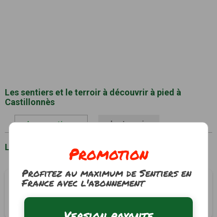
Les sentiers et le terroir à découvrir à pied à
Castillonnès
Le terroir
Les sentiers
Liste des sentiers à Castillonnès
Promotion
Profitez au maximum de Sentiers en
France avec l'abonnement
Le circuit de la bastide
Castillonnès, Lot-et-Garonne (47)
3h10
12.1 km
Tracé GPS
Version payante