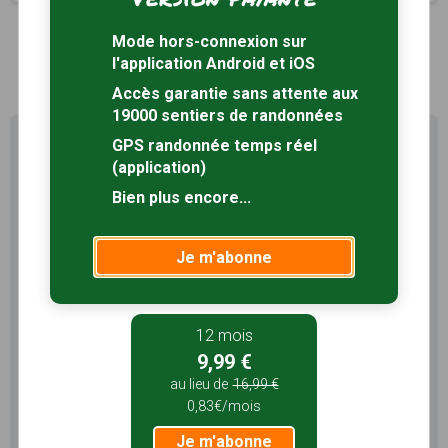
Mode hors-connexion sur
1
l'application Android et iOS
Accès garantie sans attente aux
19000 sentiers de randonnées
Profitez au maximum de
GPS randonnée temps réel
Sentiers en France avec rando
(application)
+
Bien plus encore...
Le compte
Rando
permet de profiter de tout le
potentiel qu'offre Sentiers en France :
Je m'abonne
Pas de pub
Favoris illimités
Mode hors-connexion
12 mois
9,99 €
3 mois
au lieu de
16,99 €
5,99 €
0,83€/mois
1,99€/mois
Je m'abonne