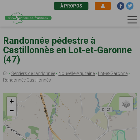
À PROPOS
Aller
au
Randonnée pédestre à
contenu
Castillonnès en Lot-et-Garonne
principal
(47)
Fil
Sentiers de randonnée
Nouvelle-Aquitaine
Lot-et-Garonne
d'Ariane
Randonnée Castillonnès
+
−