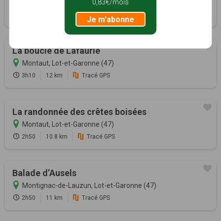
0,83€/mois
Montaut, Lot-et-Garonne (47)
1h50
5.1 km
Tracé GPS
Je m'abonne
La boucle de Lafaurie
Montaut, Lot-et-Garonne (47)
3h10
12 km
Tracé GPS
La randonnée des crêtes boisées
Montaut, Lot-et-Garonne (47)
2h50
10.8 km
Tracé GPS
Balade d’Ausels
Montignac-de-Lauzun, Lot-et-Garonne (47)
2h50
11 km
Tracé GPS