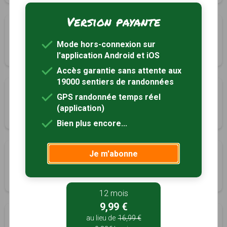
Version payante
La balade de Saint-Chavit
Lougratte, Lot-et-Garonne (47)
Mode hors-connexion sur
1h40
5 km
Tracé GPS
l'application Android et iOS
Accès garantie sans attente aux
19000 sentiers de randonnées
Sur les chemins de Monviel et Moulinet
GPS randonnée temps réel
Monbahus, Lot-et-Garonne (47)
(application)
2h45
10.7 km
Tracé GPS
Bien plus encore...
Autour de la butte de la Vierge
Je m'abonne
Monbahus, Lot-et-Garonne (47)
4h15
16.6 km
Tracé GPS
12 mois
9,99 €
La balade du prieuré
au lieu de
16,99 €