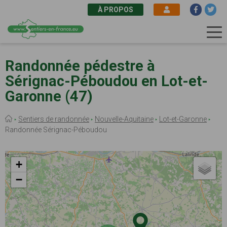
À PROPOS
Aller
au
Randonnée pédestre à
contenu
Sérignac-Péboudou en Lot-et-
principal
Garonne (47)
Fil
Sentiers de randonnée
Nouvelle-Aquitaine
Lot-et-Garonne
d'Ariane
Randonnée Sérignac-Péboudou
+
−