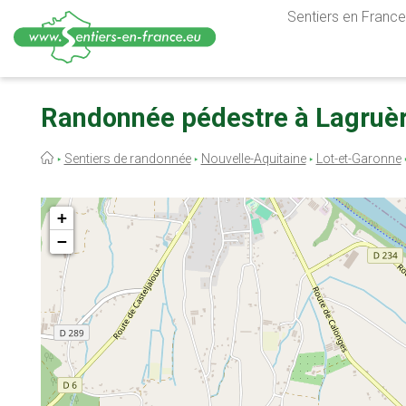
Sentiers en France,
Aller
au
Randonnée pédestre à Lagruèr
contenu
principal
Fil
Sentiers de randonnée
Nouvelle-Aquitaine
Lot-et-Garonne
d'Ariane
+
−