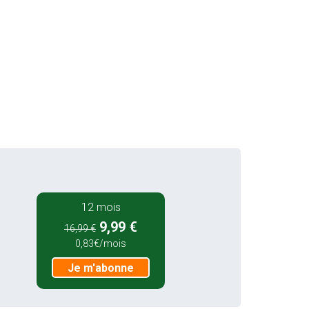
12 mois
9,99 €
16,99 €
0,83€/mois
Je m'abonne