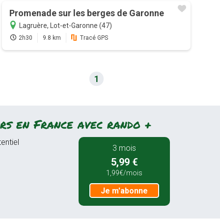
Promenade sur les berges de Garonne
Lagruère, Lot-et-Garonne (47)
2h30
9.8 km
Tracé GPS
1
rs en France avec rando +
entiel
3 mois
5,99 €
1,99€/mois
Je m'abonne