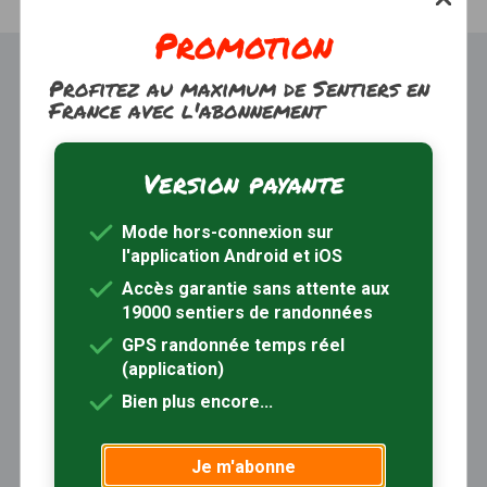
Promotion
Profitez au maximum de Sentiers en
France avec l'abonnement
Version payante
Trouver une randonnée
À propos
Mode hors-connexion sur
Inscription / Connexion
l'application Android et iOS
Abonnement Rando+
Calendrier randos
Accès garantie sans attente aux
19000 sentiers de randonnées
Sites partenaires
Contactez-nous
GPS randonnée temps réel
(application)
Sentiers-en-France, grâce aux nombreux circuits de
Bien plus encore...
randonnée, permet de découvrir :
- les spécificités des terroirs (sites et milieux naturels,
Je m'abonne
patrimoine …)