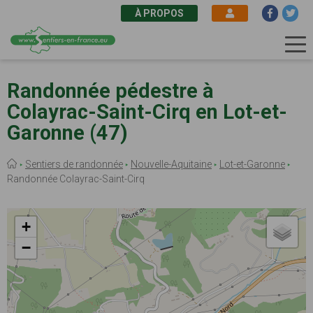
À PROPOS
Aller
au
Randonnée pédestre à
contenu
Colayrac-Saint-Cirq en Lot-et-
principal
Garonne (47)
Fil
Sentiers de randonnée
Nouvelle-Aquitaine
Lot-et-Garonne
d'Ariane
Randonnée Colayrac-Saint-Cirq
+
−