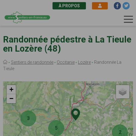
À PROPOS
Aller
au
Randonnée pédestre à La Tieule
contenu
en Lozère (48)
principal
Fil
Sentiers de randonnée
Occitanie
Lozère
Randonnée La
d'Ariane
Tieule
+
−
3
5
2