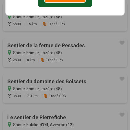
Sentier du Cirque de St-Chély-du-Tarn
Sainte-Enimie, Lozère (48)
5h00
15 km
Tracé GPS
Sentier de la ferme de Pessades
Sainte-Enimie, Lozère (48)
2h30
8 km
Tracé GPS
Sentier du domaine des Boissets
Sainte-Enimie, Lozère (48)
3h30
7.3 km
Tracé GPS
Le sentier de Pierrefiche
Sainte-Eulalie-d'Olt, Aveyron (12)