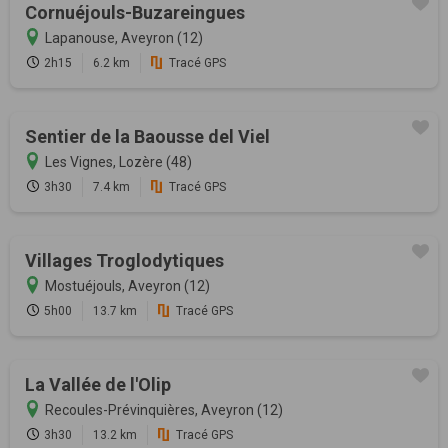
Cornuéjouls-Buzareingues
Lapanouse, Aveyron (12)
2h15
6.2 km
Tracé GPS
Sentier de la Baousse del Viel
Les Vignes, Lozère (48)
3h30
7.4 km
Tracé GPS
Villages Troglodytiques
Mostuéjouls, Aveyron (12)
5h00
13.7 km
Tracé GPS
La Vallée de l'Olip
Recoules-Prévinquières, Aveyron (12)
3h30
13.2 km
Tracé GPS