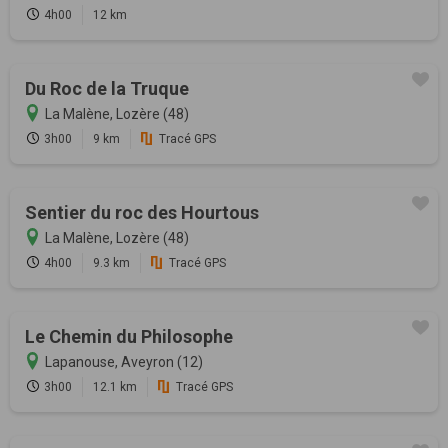
4h00
12 km
Du Roc de la Truque
La Malène, Lozère (48)
3h00
9 km
Tracé GPS
Sentier du roc des Hourtous
La Malène, Lozère (48)
4h00
9.3 km
Tracé GPS
Le Chemin du Philosophe
Lapanouse, Aveyron (12)
3h00
12.1 km
Tracé GPS