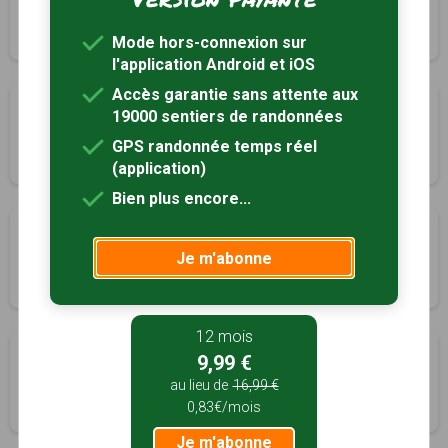
Saint-Pierre-de-Nogaret, Lozère (48)
4h30
17.2 km
Tracé GPS
Mode hors-connexion sur
l'application Android et iOS
Accès garantie sans attente aux
Sentier des Arcs
19000 sentiers de randonnées
Saint-Pierre-des-Tripiers, Lozère (48)
GPS randonnée temps réel
2h00
3 km
Tracé GPS
(application)
Bien plus encore...
La Baousse del Biel
Je m'abonne
Saint-Pierre-des-Tripiers, Lozère (48)
2h20
7 km
Tracé GPS
12 mois
Vallée de la Serre
9,99 €
Saint-Saturnin-de-Lenne, Aveyron (12)
au lieu de
16,99 €
0,83€/mois
2h45
10.7 km
Tracé GPS
Je m'abonne