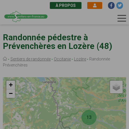
À PROPOS
Aller
au
Randonnée pédestre à
contenu
Prévenchères en Lozère (48)
principal
Fil
Sentiers de randonnée
Occitanie
Lozère
Randonnée
d'Ariane
Prévenchères
+
−
13