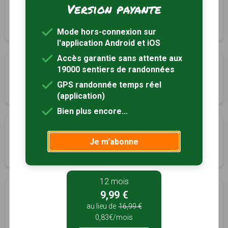
Chaos de Montselgues
Version payante
Montselgues, Ardèche (07)
4h00
10.6 km
Tracé GPS
Mode hors-connexion sur
l'application Android et iOS
Accès garantie sans attente aux
Chamier-Féreyrolles
19000 sentiers de randonnées
Montselgues, Ardèche (07)
GPS randonnée temps réel
4h00
9.5 km
(application)
Bien plus encore...
Le Chemin de Traverse
Je m'abonne
Sablières, Ardèche (07)
3h00
8.2 km
Tracé GPS
12 mois
Les balcons
9,99 €
Saint-Laurent-les-Bains, Ardèche (07)
au lieu de
16,99 €
0,83€/mois
2h00
5.5 km
Tracé GPS