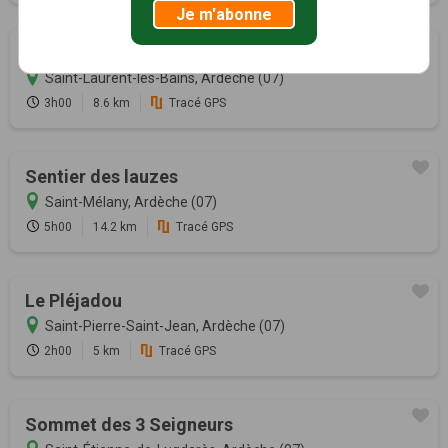
Je m'abonne
Tour de Saint-Laurent-les-Bains
Saint-Laurent-les-Bains, Ardèche (07)
3h00
8.6 km
Tracé GPS
Sentier des lauzes
Saint-Mélany, Ardèche (07)
5h00
14.2 km
Tracé GPS
Le Pléjadou
Saint-Pierre-Saint-Jean, Ardèche (07)
2h00
5 km
Tracé GPS
Sommet des 3 Seigneurs