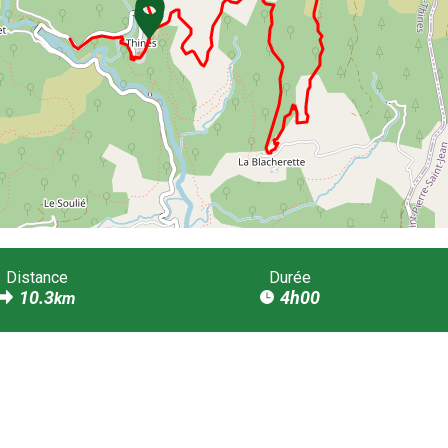
Distance
Durée
10.3
4h00
km