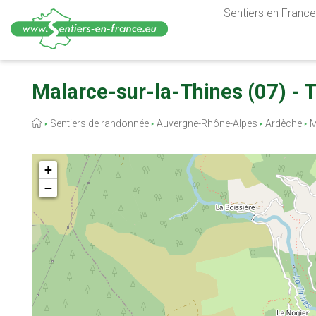
Sentiers en France,
Aller
au
Malarce-sur-la-Thines (07) - T
contenu
principal
Fil
Sentiers de randonnée
Auvergne-Rhône-Alpes
Ardèche
M
d'Ariane
+
−