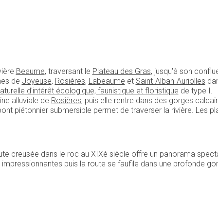
vière
Beaume
, traversant le
Plateau des Gras
, jusqu'à son conflue
unes de
Joyeuse
,
Rosières
,
Labeaume
et
Saint-Alban-Auriolles
dan
turelle d'intérêt écologique, faunistique et floristique
de type I.
ne alluviale de
Rosières
, puis elle rentre dans des gorges calca
nt piétonnier submersible permet de traverser la rivière. Les pl
route creusée dans le roc au XIXè siècle offre un panorama spectac
impressionnantes puis la route se faufile dans une profonde go