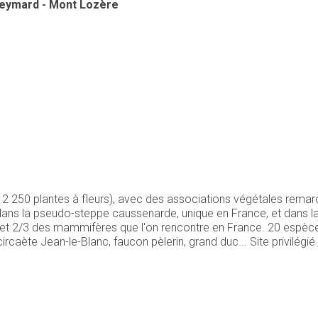
Bleymard - Mont Lozère
 2 250 plantes à fleurs), avec des associations végétales remar
dans la pseudo-steppe caussenarde, unique en France, et dans l
t 2/3 des mammifères que l'on rencontre en France. 20 espèces
rcaète Jean-le-Blanc, faucon pèlerin, grand duc... Site privilégi