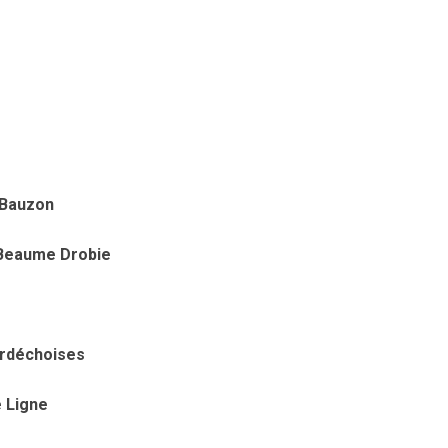
e Bauzon
 Beaume Drobie
Ardéchoises
 Ligne