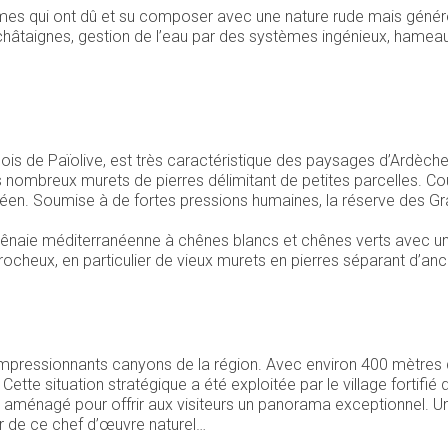
es qui ont dû et su composer avec une nature rude mais génér
, châtaignes, gestion de l’eau par des systèmes ingénieux, hamea
ois de Païolive, est très caractéristique des paysages d’Ardèche
ombreux murets de pierres délimitant de petites parcelles. Cou
en. Soumise à de fortes pressions humaines, la réserve des Gr
 chênaie méditerranéenne à chênes blancs et chênes verts avec 
x rocheux, en particulier de vieux murets en pierres séparant d’a
pressionnants canyons de la région. Avec environ 400 mètres d
ette situation stratégique a été exploitée par le village fortifié 
été aménagé pour offrir aux visiteurs un panorama exceptionnel
ur de ce chef d’œuvre naturel…