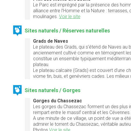
Le Parc est imprégné par la présence des homm
alliance entre l’Homme et la Nature : terrasses
moulinages.
Voir le site
Sites naturels / Réserves naturelles
Grads de Naves
Le plateau des Grads, qui s’étend de Naves au b
anciennement cultivé comme en témoignent les n
constitue un ensemble typiquement méditerrrané
plateau.
Le plateau calcaire (Grads) est couvert d’une
viorne tin, buis, et genévriers cades. Les milieu
Sites naturels / Gorges
Gorges du Chassezac
Les gorges du Chassezac forment un des plus im
rempart entre le massif central et les Cévennes. C
A une minute de ce village, un point de vue a 
admirer le torrent du Chassezac, véritable aute
Photos
Voir le site