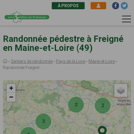
À PROPOS
Aller
au
Randonnée pédestre à Freigné
contenu
en Maine-et-Loire (49)
principal
Fil
Sentiers de randonnée
Pays de la Loire
Maine-et-Loire
d'Ariane
Randonnée Freigné
+
−
2
2
3