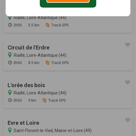
Etang de la Provostière
Riaillé, Loire-Atlantique (44)
2h00
5.5 km
Tracé GPS
Circuit de l'Erdre
Riaillé, Loire-Atlantique (44)
3h00
8.5 km
Tracé GPS
L'orée des bois
Riaillé, Loire-Atlantique (44)
3h00
9 km
Tracé GPS
Evre et Loire
Saint-Florent-le-Vieil, Maine-et-Loire (49)