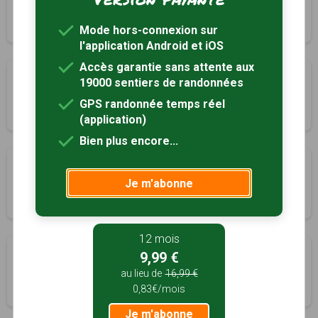
Moisdon-la-Rivière, Loire-Atlantique (44)
3h30
10 km
Tracé GPS
Mode hors-connexion sur
l'application Android et iOS
Accès garantie sans attente aux
Sentier du Prince
19000 sentiers de randonnées
Moisdon-la-Rivière, Loire-Atlantique (44)
GPS randonnée temps réel
0h30
2 km
Tracé GPS
(application)
Bien plus encore...
La Grande Verrière
Je m'abonne
Montrelais, Loire-Atlantique (44)
2h15
8.3 km
Tracé GPS
12 mois
La rigole des Ajaux
9,99 €
Riaillé, Loire-Atlantique (44)
au lieu de
16,99 €
0,83€/mois
2h30
7.5 km
Tracé GPS
Je m'abonne