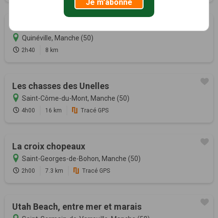
Je m'abonne
De la Sinope à la mer
Quinéville, Manche (50)
2h40
8 km
Les chasses des Unelles
Saint-Côme-du-Mont, Manche (50)
4h00
16 km
Tracé GPS
La croix chopeaux
Saint-Georges-de-Bohon, Manche (50)
2h00
7.3 km
Tracé GPS
Utah Beach, entre mer et marais