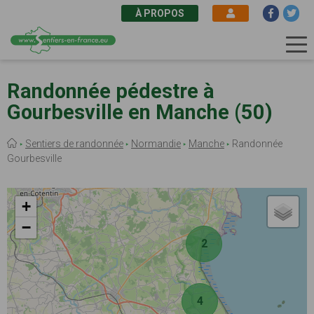
À PROPOS
Aller
au
Randonnée pédestre à
contenu
Gourbesville en Manche (50)
principal
Fil
Sentiers de randonnée
Normandie
Manche
Randonnée
d'Ariane
Gourbesville
+
−
2
4