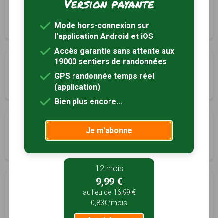
Version payante
Patrimoine en Pays Cassin
Montebourg, Manche (50)
Mode hors-connexion sur
5h00
19.4 km
Tracé GPS
l'application Android et iOS
Accès garantie sans attente aux
19000 sentiers de randonnées
Cap sur Morsalines !
Morsalines, Manche (50)
GPS randonnée temps réel
(application)
2h30
5 km
Bien plus encore...
De Madeleine à Marguerie
Je m'abonne
Méautis, Manche (50)
5h45
23 km
Tracé GPS
12 mois
9,99 €
Autour de Picauville
au lieu de
16,99 €
Picauville, Manche (50)
0,83€/mois
4h00
14 km
Tracé GPS