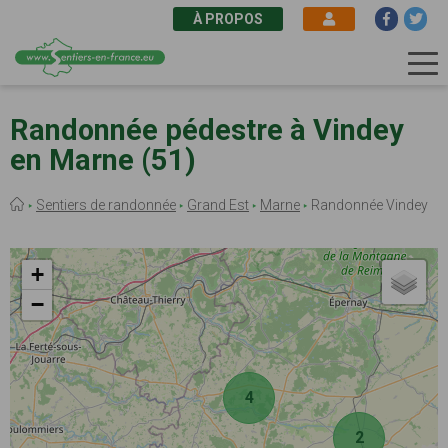
À PROPOS
Aller
au
Randonnée pédestre à Vindey
contenu
en Marne (51)
principal
Fil
Sentiers de randonnée
Grand Est
Marne
Randonnée Vindey
d'Ariane
+
−
4
2