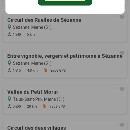
Circuit des Ruelles de Sézanne
Sézanne, Marne (51)
1h40
5 km
Entre vignoble, vergers et patrimoine à Sézanne
Sézanne, Marne (51)
1h15
4.8 km
Tracé GPS
Vallée du Petit Morin
Talus-Saint-Prix, Marne (51)
5h00
20 km
Tracé GPS
Circuit des deux villages