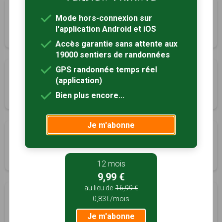
Les remparts de Montmirail
Mode hors-connexion sur
Montmirail, Marne (51)
l'application Android et iOS
1h40
5 km
Accès garantie sans attente aux
19000 sentiers de randonnées
GPS randonnée temps réel
Balade Camille Claudel
(application)
Nogent-sur-Seine, Aube (10)
Bien plus encore...
2h00
8.3 km
Tracé GPS
Je m'abonne
Orbais-l'Abbaye en 4 balades
Orbais-l'Abbaye, Marne (51)
3h00
10 km
12 mois
9,99 €
au lieu de
16,99 €
Oyes vous souhaite la bienvenue
0,83€/mois
Oyes, Marne (51)
Je m'abonne
1h30
6 km