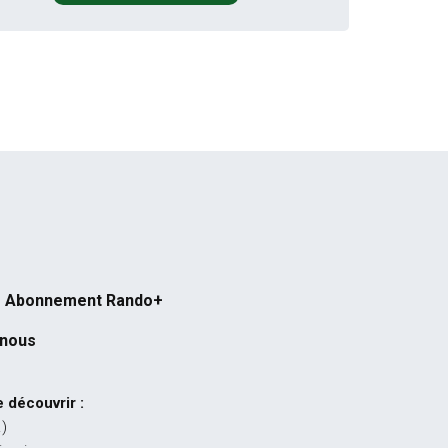
Abonnement Rando+
-nous
 découvrir :
…)