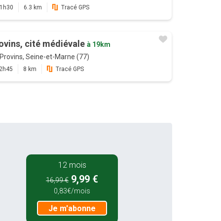
1h30
6.3 km
Tracé GPS
ovins, cité médiévale
à 19km
Provins, Seine-et-Marne (77)
2h45
8 km
Tracé GPS
12 mois
9,99 €
16,99 €
0,83€/mois
Je m'abonne