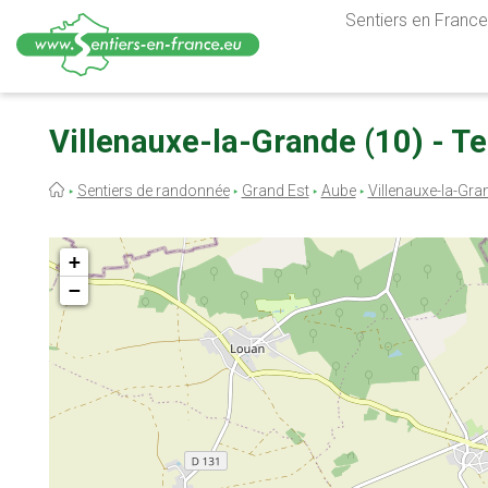
Sentiers en France,
Aller
au
Villenauxe-la-Grande (10) - Te
contenu
principal
Fil
Sentiers de randonnée
Grand Est
Aube
Villenauxe-la-Gra
d'Ariane
+
−