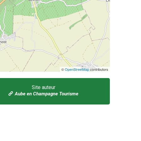
©
OpenStreetMap
contributors
Site auteur
Aube en Champagne Tourisme