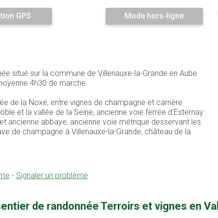
tion GPS
Mode hors-ligne
onnée situé sur la commune de Villenauxe-la-Grande en Aube
n moyenne 4h30 de marche.
lée de la Noxe, entre vignes de champagne et carrière
ignoble et la vallée de la Seine, ancienne voie ferrée d'Esternay
e et ancienne abbaye, ancienne voie métrique desservant les
t cave de champagne à Villenauxe-la-Grande, château de la
sme
-
Signaler un problème
entier de randonnée Terroirs et vignes en Va