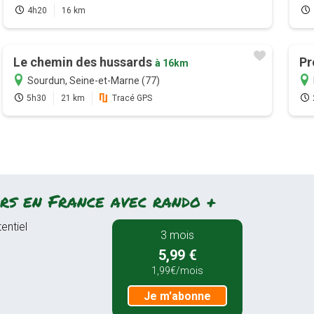
4h20
16 km
Le chemin des hussards
Pr
à 16km
Sourdun, Seine-et-Marne (77)
5h30
21 km
Tracé GPS
rs en France avec rando +
entiel
3 mois
5,99 €
1,99€/mois
Je m'abonne