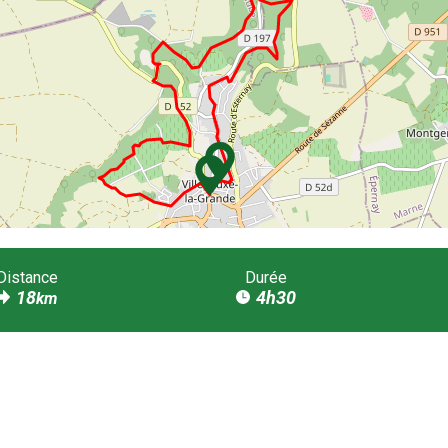
Distance
Durée
18
4h30
km