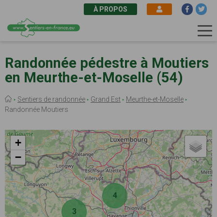
À PROPOS
Aller
au
Randonnée pédestre à Moutiers
contenu
en Meurthe-et-Moselle (54)
principal
Fil
Sentiers de randonnée
Grand Est
Meurthe-et-Moselle
d'Ariane
Randonnée Moutiers
+
−
4
3