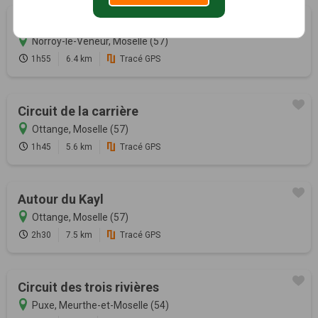
Sentier du Patrimoine
Norroy-le-Veneur, Moselle (57)
1h55
6.4 km
Tracé GPS
Circuit de la carrière
Ottange, Moselle (57)
1h45
5.6 km
Tracé GPS
Autour du Kayl
Ottange, Moselle (57)
2h30
7.5 km
Tracé GPS
Circuit des trois rivières
Puxe, Meurthe-et-Moselle (54)