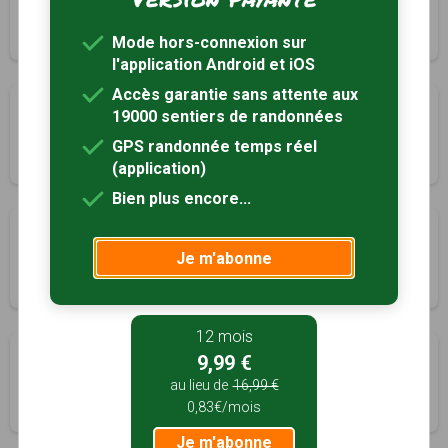
Les Baroches, Meurthe-et-Moselle (54)
3h15
10.5 km
Tracé GPS
Mode hors-connexion sur
l'application Android et iOS
Accès garantie sans attente aux
Circuit des bornes frontières
19000 sentiers de randonnées
Mars-la-Tour, Meurthe-et-Moselle (54)
GPS randonnée temps réel
4h00
15.6 km
Tracé GPS
(application)
Bien plus encore...
Sentier de la Rose
Je m'abonne
Mercy-le-Bas, Meurthe-et-Moselle (54)
4h00
14 km
Tracé GPS
12 mois
Sentier des Quatre Lavoirs
9,99 €
Mercy-le-Bas, Meurthe-et-Moselle (54)
au lieu de
16,99 €
0,83€/mois
3h45
12 km
Tracé GPS
Je m'abonne