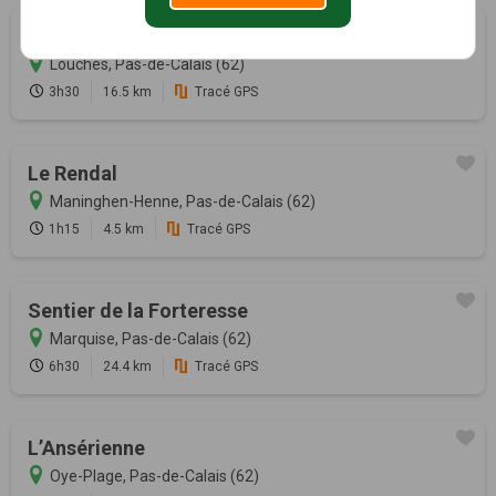
La vallée des Neudins
Louches, Pas-de-Calais (62)
3h30
16.5 km
Tracé GPS
Le Rendal
Maninghen-Henne, Pas-de-Calais (62)
1h15
4.5 km
Tracé GPS
Sentier de la Forteresse
Marquise, Pas-de-Calais (62)
6h30
24.4 km
Tracé GPS
L’Ansérienne
Oye-Plage, Pas-de-Calais (62)