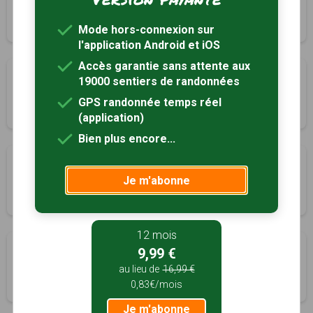
Landrethun-lès-Ardres, Pas-de-Calais (62)
2h30
9.5 km
Mode hors-connexion sur
l'application Android et iOS
Accès garantie sans attente aux
Sentier des 3 calvaires
19000 sentiers de randonnées
Licques, Pas-de-Calais (62)
GPS randonnée temps réel
3h00
12 km
Tracé GPS
(application)
Bien plus encore...
Le Cah-Licqu'Co
Je m'abonne
Licques, Pas-de-Calais (62)
2h45
11 km
Tracé GPS
12 mois
Sentiers des Ecottiers
9,99 €
Licques, Pas-de-Calais (62)
au lieu de
16,99 €
0,83€/mois
2h15
9 km
Je m'abonne