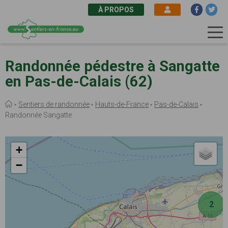
À PROPOS
Aller
au
Randonnée pédestre à Sangatte
contenu
en Pas-de-Calais (62)
principal
Fil
Sentiers de randonnée
Hauts-de-France
Pas-de-Calais
d'Ariane
Randonnée Sangatte
+
−
2