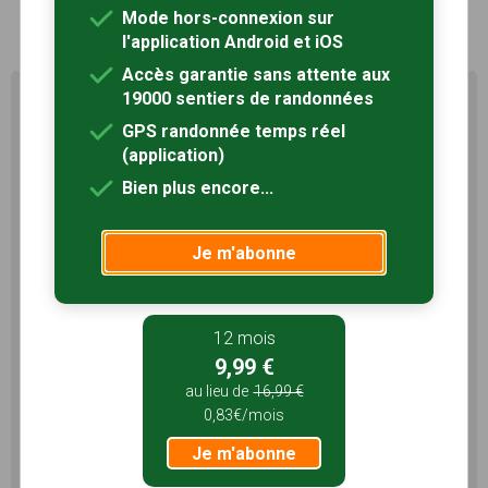
1
Mode hors-connexion sur
l'application Android et iOS
Accès garantie sans attente aux
19000 sentiers de randonnées
Profitez au maximum de
Sentiers en France avec rando
GPS randonnée temps réel
+
(application)
Bien plus encore...
Le compte
Rando
permet de profiter de tout le
potentiel qu'offre Sentiers en France :
Je m'abonne
Pas de pub
Favoris illimités
Mode hors-connexion
12 mois
3 mois
9,99 €
5,99 €
au lieu de
16,99 €
1,99€/mois
0,83€/mois
Je m'abonne
Je m'abonne