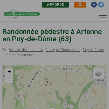
À PROPOS
Aller
au
Randonnée pédestre à Artonne
contenu
en Puy-de-Dôme (63)
principal
Fil
Sentiers de randonnée
Auvergne-Rhône-Alpes
Puy-de-Dôme
d'Ariane
Randonnée Artonne
+
−