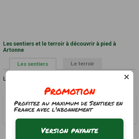
Les sentiers et le terroir à découvrir à pied à
Artonne
Le terroir
Les sentiers
Liste des sentiers à Artonne
Promotion
La Croix des rameaux et le puy Saint-Jean
Profitez au maximum de Sentiers en
France avec l'abonnement
Artonne, Puy-de-Dôme (63)
3h00
10.5 km
Tracé GPS
Version payante