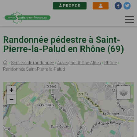
À PROPOS
Aller
au
Randonnée pédestre à Saint-
contenu
Pierre-la-Palud en Rhône (69)
principal
Fil
Sentiers de randonnée
Auvergne-Rhône-Alpes
Rhône
d'Ariane
Randonnée Saint-Pierre-la-Palud
+
−