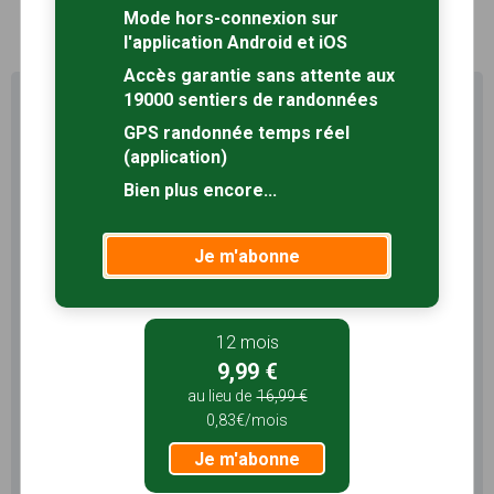
1
Mode hors-connexion sur
l'application Android et iOS
Accès garantie sans attente aux
19000 sentiers de randonnées
Profitez au maximum de
Sentiers en France avec rando
GPS randonnée temps réel
+
(application)
Bien plus encore...
Le compte
Rando
permet de profiter de tout le
potentiel qu'offre Sentiers en France :
Je m'abonne
Pas de pub
Favoris illimités
Mode hors-connexion
12 mois
3 mois
9,99 €
5,99 €
au lieu de
16,99 €
1,99€/mois
0,83€/mois
Je m'abonne
Je m'abonne