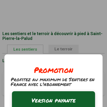
Les sentiers et le terroir à découvrir à pied à Saint-
Pierre-la-Palud
Le terroir
Les sentiers
Liste des sentiers à Saint-Pierre-la-Palud
Promotion
Balade St-Antoine - Puits Perret
Profitez au maximum de Sentiers en
France avec l'abonnement
Saint-Pierre-la-Palud, Rhône (69)
1h30
4 km
Version payante