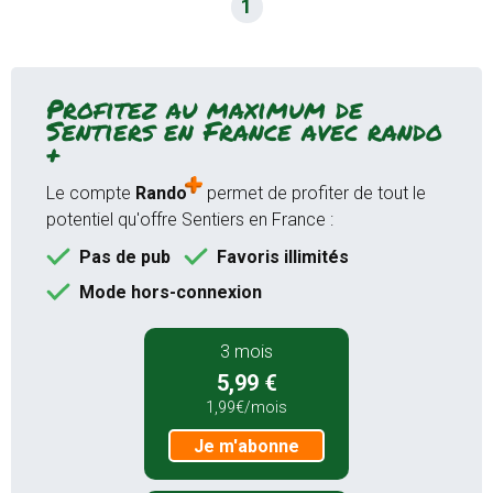
1
Je m'abonne
12 mois
Profitez au maximum de
9,99 €
Sentiers en France avec rando
+
au lieu de
16,99 €
0,83€/mois
Le compte
Rando
permet de profiter de tout le
Je m'abonne
potentiel qu'offre Sentiers en France :
Pas de pub
Favoris illimités
Mode hors-connexion
3 mois
5,99 €
1,99€/mois
Je m'abonne