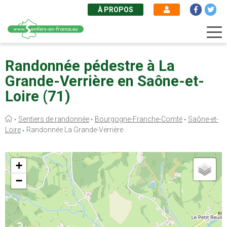
À PROPOS
Aller
au
Randonnée pédestre à La
contenu
Grande-Verrière en Saône-et-
principal
Loire (71)
Fil
Sentiers de randonnée
Bourgogne-Franche-Comté
Saône-et-
d'Ariane
Loire
Randonnée La Grande-Verrière
+
−