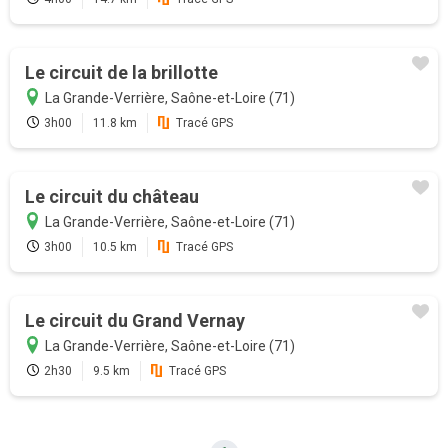
Promotion
Le circuit de la brillotte
La Grande-Verrière, Saône-et-Loire (71)
Profitez au maximum de Sentiers en
France avec l'abonnement
3h00
11.8 km
Tracé GPS
Version payante
Le circuit du château
La Grande-Verrière, Saône-et-Loire (71)
Mode hors-connexion sur
3h00
10.5 km
Tracé GPS
l'application Android et iOS
Accès garantie sans attente aux
19000 sentiers de randonnées
Le circuit du Grand Vernay
GPS randonnée temps réel
La Grande-Verrière, Saône-et-Loire (71)
(application)
2h30
9.5 km
Tracé GPS
Bien plus encore...