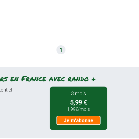
1
rs en France avec rando +
entiel
3 mois
5,99 €
1,99€/mois
Je m'abonne