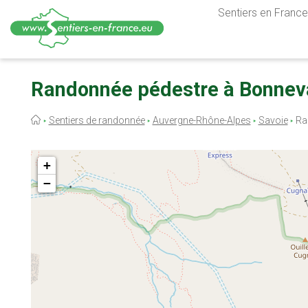
Sentiers en France,
Aller
au
Randonnée pédestre à Bonneva
contenu
principal
Fil
Sentiers de randonnée
Auvergne-Rhône-Alpes
Savoie
Ra
d'Ariane
+
−