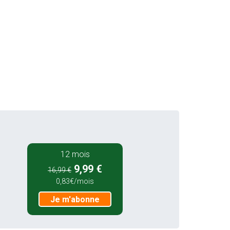
12 mois
9,99 €
16,99 €
0,83€/mois
Je m'abonne