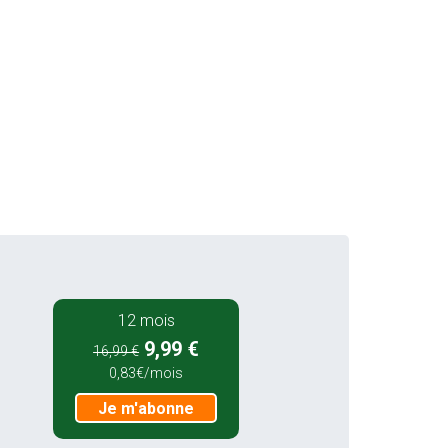
12 mois
9,99 €
16,99 €
0,83€/mois
Je m'abonne