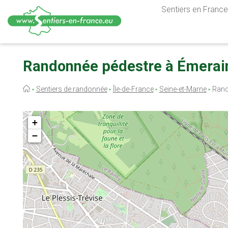
Sentiers en France,
Aller
au
Randonnée pédestre à Émerain
contenu
principal
Fil
Sentiers de randonnée
Île-de-France
Seine-et-Marne
Rand
d'Ariane
+
−