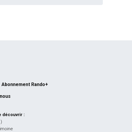
Abonnement Rando+
-nous
 découvrir :
…)
rimoine