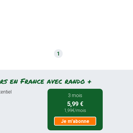
1
rs en France avec rando +
entiel
3 mois
5,99 €
1,99€/mois
Je m'abonne