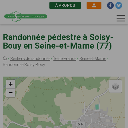
À PROPOS
Aller
au
Randonnée pédestre à Soisy-
contenu
Bouy en Seine-et-Marne (77)
principal
Fil
Sentiers de randonnée
Île-de-France
Seine-et-Marne
d'Ariane
Randonnée Soisy-Bouy
+
−