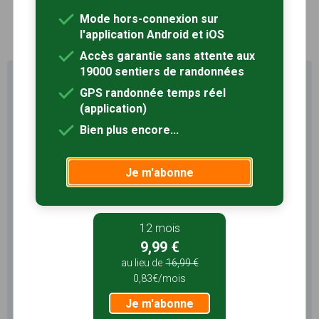
Mode hors-connexion sur
1
l'application Android et iOS
Accès garantie sans attente aux
19000 sentiers de randonnées
Profitez au maximum de
GPS randonnée temps réel
Sentiers en France avec rando
(application)
+
Bien plus encore...
Le compte
Rando
permet de profiter de tout le
potentiel qu'offre Sentiers en France :
Je m'abonne
Pas de pub
Favoris illimités
Mode hors-connexion
12 mois
3 mois
9,99 €
5,99 €
au lieu de
16,99 €
0,83€/mois
1,99€/mois
Je m'abonne
Je m'abonne