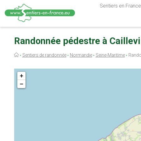
Sentiers en France,
Aller
au
Randonnée pédestre à Caillevi
contenu
principal
Fil
Sentiers de randonnée
Normandie
Seine-Maritime
Randon
d'Ariane
+
−