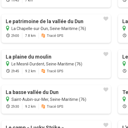
1h45
7 km
Le patrimoine de la vallée du Dun
La
La Chapelle-sur-Dun, Seine-Maritime (76)
2h00
7.8 km
Tracé GPS
La plaine du moulin
Le
Le Mesnil-Durdent, Seine-Maritime (76)
2h45
9.2 km
Tracé GPS
La basse vallée du Dun
Te
Saint-Aubin-sur-Mer, Seine-Maritime (76)
2h30
9.2 km
Tracé GPS
Le camp « Lucky Strike »
L'