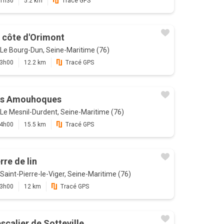
1h30
5.2 km
Tracé GPS
 côte d'Orimont
Le Bourg-Dun, Seine-Maritime (76)
3h00
12.2 km
Tracé GPS
s Amouhoques
Le Mesnil-Durdent, Seine-Maritime (76)
4h00
15.5 km
Tracé GPS
rre de lin
Saint-Pierre-le-Viger, Seine-Maritime (76)
3h00
12 km
Tracé GPS
escalier de Sotteville