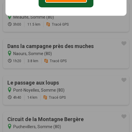
Circuit de Béluga
Méaulte, Somme (80)
3h00
11.5 km
Tracé GPS
Dans la campagne près des muches
Naours, Somme (80)
1h20
3.8 km
Tracé GPS
Le passage aux loups
Pont-Noyelles, Somme (80)
4h40
14 km
Tracé GPS
Circuit de la Montagne Bergère
Puchevillers, Somme (80)