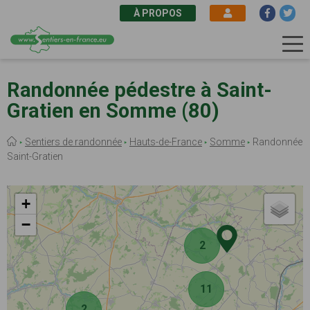
À PROPOS
Aller
au
Randonnée pédestre à Saint-
contenu
Gratien en Somme (80)
principal
Fil
Sentiers de randonnée
Hauts-de-France
Somme
Randonnée
d'Ariane
Saint-Gratien
+
−
2
11
2