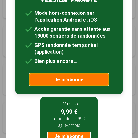
La Chaussée-Tirancourt, Somme (80)
1h15
3.8 km
Tracé GPS
Mode hors-connexion sur
l'application Android et iOS
Accès garantie sans attente aux
Les deux chapelles
19000 sentiers de randonnées
Le Hamel, Somme (80)
GPS randonnée temps réel
2h40
8.2 km
Tracé GPS
(application)
Bien plus encore...
La Vallée Miraux
Je m'abonne
Marieux, Somme (80)
2h00
6.5 km
12 mois
Circuit des 3 tilleuls
9,99 €
Millencourt, Somme (80)
au lieu de
16,99 €
0,83€/mois
2h45
11 km
Tracé GPS
Je m'abonne