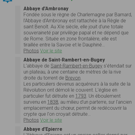
Abbaye d'Ambronay
Fondée sous le règne de Charlemagne par Barnard,
l'Abbaye d'Ambronay est rattachée à la Règle de
saint Benoît. Au XIe siècle, elle jouit d'une totale
souveraineté par privilège papal et ne dépend que
de Rome. Située en zone frontalière, elle est
tiraillée entre la Savoie et le Dauphiné…
Photos
Voir le site
Abbaye de Saint-Rambert-en-Bugey
L'abbaye de
Saint-Rambert-en-Bugey
s'étendait sur
un plateau, à une centaine de mètres de la rive
droite du torrent de
Brevon
.
Les particuliers devenus acquéreurs à la suite de la
Révolution ont démoli le couvent. L'église en
particulier fut détruite en
1793
. Un éboulement
survenu en
1838
, au milieu d'un parterre, sur l'ancien
emplacement du chœur, permit de redécouvrir la
crypte que l'on croyait détruite…
Photos
Voir le site
Abbaye d'Epierre