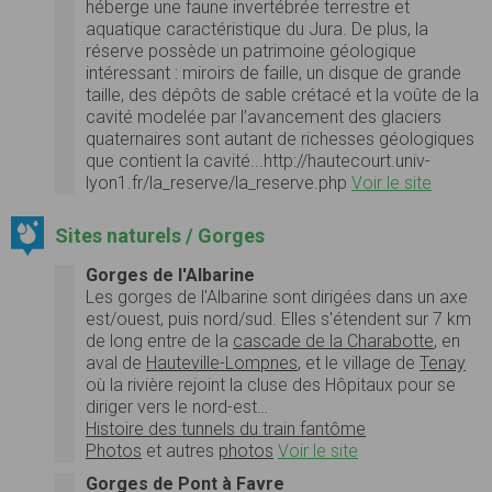
héberge une faune invertébrée terrestre et
aquatique caractéristique du Jura. De plus, la
réserve possède un patrimoine géologique
intéressant : miroirs de faille, un disque de grande
taille, des dépôts de sable crétacé et la voûte de la
cavité modelée par l’avancement des glaciers
quaternaires sont autant de richesses géologiques
que contient la cavité...http://hautecourt.univ-
lyon1.fr/la_reserve/la_reserve.php
Voir le site
Sites naturels / Gorges
Gorges de l'Albarine
Les gorges de l'Albarine sont dirigées dans un axe
est/ouest, puis nord/sud. Elles s'étendent sur 7 km
de long entre de la
cascade de la Charabotte
, en
aval de
Hauteville-Lompnes
, et le village de
Tenay
où la rivière rejoint la cluse des Hôpitaux pour se
diriger vers le nord-est…
Histoire des tunnels du train fantôme
Photos
et autres
photos
Voir le site
Gorges de Pont à Favre