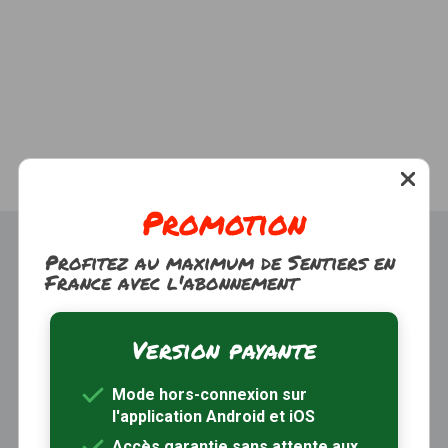
Promotion
Profitez au maximum de Sentiers en
France avec l'abonnement
Version payante
Trouver une randonnée
À propos
Mode hors-connexion sur
Inscription / Connexion
l'application Android et iOS
Abonnement Rando+
Calendrier randos
Accès garantie sans attente aux