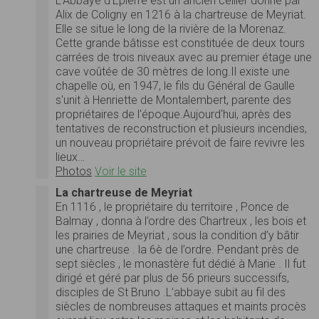
L'Abbaye d'Epierre est un ancien cellier donné par
Alix de Coligny en 1216 à la chartreuse de Meyriat.
Elle se situe le long de la rivière de la Morenaz.
Cette grande bâtisse est constituée de deux tours
carrées de trois niveaux avec au premier étage une
cave voûtée de 30 mètres de long.Il existe une
chapelle où, en 1947, le fils du Général de Gaulle
s'unit à Henriette de Montalembert, parente des
propriétaires de l'époque.Aujourd'hui, après des
tentatives de reconstruction et plusieurs incendies,
un nouveau propriétaire prévoit de faire revivre les
lieux…
Photos
Voir le site
La chartreuse de Meyriat
En 1116 , le propriétaire du territoire , Ponce de
Balmay , donna à l’ordre des Chartreux , les bois et
les prairies de Meyriat , sous la condition d’y bâtir
une chartreuse . la 6è de l’ordre. Pendant près de
sept siècles , le monastère fut dédié à Marie . Il fut
dirigé et géré par plus de 56 prieurs successifs,
disciples de St Bruno .L’abbaye subit au fil des
siècles de nombreuses attaques et maints procès