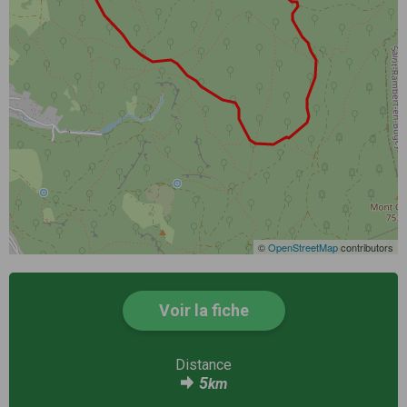
©
OpenStreetMap
contributors
Voir la fiche
Distance
5
km