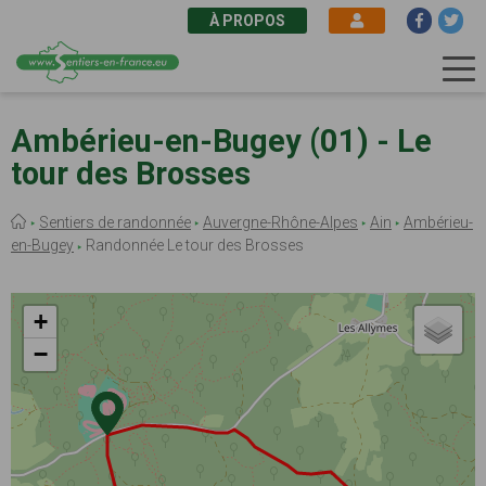
À PROPOS
Aller
au
Ambérieu-en-Bugey (01) - Le
contenu
tour des Brosses
principal
Fil
Sentiers de randonnée
Auvergne-Rhône-Alpes
Ain
Ambérieu-
d'Ariane
en-Bugey
Randonnée Le tour des Brosses
+
−