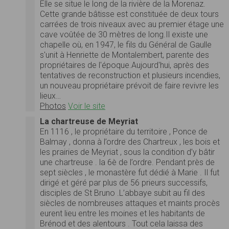
Elle se situe le long de la rivière de la Morenaz.
Cette grande bâtisse est constituée de deux tours
carrées de trois niveaux avec au premier étage une
cave voûtée de 30 mètres de long.Il existe une
chapelle où, en 1947, le fils du Général de Gaulle
s'unit à Henriette de Montalembert, parente des
propriétaires de l'époque.Aujourd'hui, après des
tentatives de reconstruction et plusieurs incendies,
un nouveau propriétaire prévoit de faire revivre les
lieux…
Photos
Voir le site
La chartreuse de Meyriat
En 1116 , le propriétaire du territoire , Ponce de
Balmay , donna à l’ordre des Chartreux , les bois et
les prairies de Meyriat , sous la condition d’y bâtir
une chartreuse . la 6è de l’ordre. Pendant près de
sept siècles , le monastère fut dédié à Marie . Il fut
dirigé et géré par plus de 56 prieurs successifs,
disciples de St Bruno .L’abbaye subit au fil des
siècles de nombreuses attaques et maints procès
eurent lieu entre les moines et les habitants de
Brénod et des alentours . Tout cela laissa des