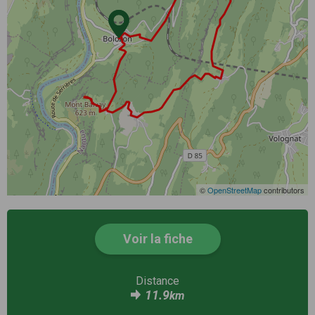
©
OpenStreetMap
contributors
Voir la fiche
Distance
11.9
km