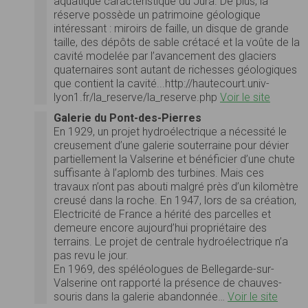
aquatique caractéristique du Jura. De plus, la
réserve possède un patrimoine géologique
intéressant : miroirs de faille, un disque de grande
taille, des dépôts de sable crétacé et la voûte de la
cavité modelée par l’avancement des glaciers
quaternaires sont autant de richesses géologiques
que contient la cavité...http://hautecourt.univ-
lyon1.fr/la_reserve/la_reserve.php
Voir le site
Galerie du Pont-des-Pierres
En 1929, un projet hydroélectrique a nécessité le
creusement d’une galerie souterraine pour dévier
partiellement la Valserine et bénéficier d’une chute
suffisante à l’aplomb des turbines. Mais ces
travaux n’ont pas abouti malgré près d’un kilomètre
creusé dans la roche. En 1947, lors de sa création,
Electricité de France a hérité des parcelles et
demeure encore aujourd’hui propriétaire des
terrains. Le projet de centrale hydroélectrique n’a
pas revu le jour.
En 1969, des spéléologues de Bellegarde-sur-
Valserine ont rapporté la présence de chauves-
souris dans la galerie abandonnée…
Voir le site