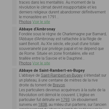
traces dans les mentalités. Au moment de la
révolution le climat devint insupportable et les
derniers religieux durent abandonner définitivement
le monastère en 1791…
Photos
Voir le site
Abbaye d'Ambronay
Fondée sous le règne de Charlemagne par Barnard,
l'Abbaye d'Ambronay est rattachée à la Règle de
saint Benoît. Au XIe siècle, elle jouit d'une totale
souveraineté par privilège papal et ne dépend que
de Rome. Située en zone frontalière, elle est
tiraillée entre la Savoie et le Dauphiné…
Photos
Voir le site
Abbaye de Saint-Rambert-en-Bugey
L'abbaye de
Saint-Rambert-en-Bugey
s'étendait sur
un plateau, à une centaine de mètres de la rive
droite du torrent de
Brevon
.
Les particuliers devenus acquéreurs à la suite de la
Révolution ont démoli le couvent. L'église en
particulier fut détruite en
1793
. Un éboulement
survenu en
1838
, au milieu d'un parterre, sur l'ancien