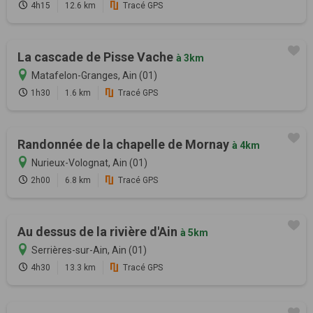
4h15
12.6 km
Tracé GPS
La cascade de Pisse Vache
à 3km
Matafelon-Granges, Ain (01)
1h30
1.6 km
Tracé GPS
Randonnée de la chapelle de Mornay
à 4km
Nurieux-Volognat, Ain (01)
2h00
6.8 km
Tracé GPS
Au dessus de la rivière d'Ain
à 5km
Serrières-sur-Ain, Ain (01)
4h30
13.3 km
Tracé GPS