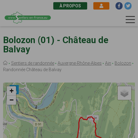
À PROPOS
Aller
au
Bolozon (01) - Château de
contenu
Balvay
principal
Fil
Sentiers de randonnée
Auvergne-Rhône-Alpes
Ain
Bolozon
d'Ariane
Randonnée Château de Balvay
+
−