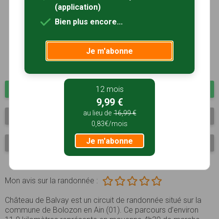
(application)
Bien plus encore...
Je m'abonne
Ajouter aux favoris
12 mois
9,99 €
au lieu de
16,99 €
Navigation GPS
0,83€/mois
Je m'abonne
Mode hors-ligne
Mon avis sur la randonnée :
Château de Balvay est un circuit de randonnée situé sur la
commune de Bolozon en Ain (01). Ce parcours d’environ