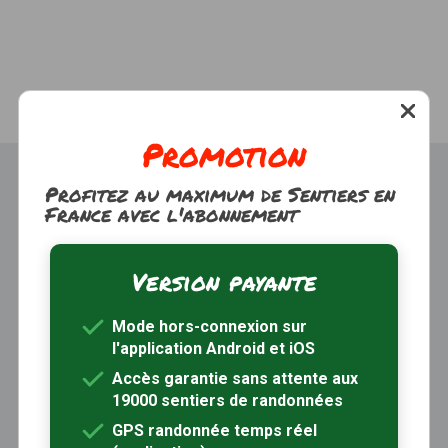
Promotion
Profitez au maximum de Sentiers en
France avec l'abonnement
Version payante
Trouver une randonnée
À propos
Mode hors-connexion sur
Inscription / Connexion
l'application Android et iOS
Abonnement Rando+
Calendrier randos
Accès garantie sans attente aux
19000 sentiers de randonnées
Sites partenaires
Contactez-nous
GPS randonnée temps réel