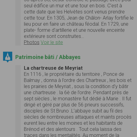
seul édifice un mur et une tour en bois. C'est à
cette date que les Helvètes sont venus prendre
cette tour. En 1305, Jean de Châlon- Arlay fortifie le
lieu pour en faire un château féodal. En 1729, une
plate- forme d'artillerie et une nouvelle enceinte
extérieure sont construites…
Photos
Voir le site
Patrimoine bâti / Abbayes
La chartreuse de Meyriat
En 1116 , le propriétaire du territoire , Ponce de
Balmay , donna à l’ordre des Chartreux , les bois et
les prairies de Meyriat , sous la condition d’y bâtir
une chartreuse . la 6è de l’ordre. Pendant près de
sept siècles , le monastère fut dédié à Marie . Il fut
dirigé et géré par plus de 56 prieurs successifs,
disciples de St Bruno .L’abbaye subit au fil des
siècles de nombreuses attaques et maints procès
eurent lieu entre les moines et les habitants de
Brénod et des alentours . Tout cela laissa des
traces dans les mentalités. Au moment de la