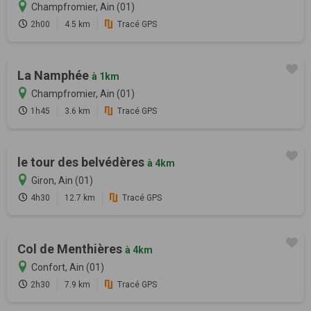
Champfromier, Ain (01)
2h00
4.5 km
Tracé GPS
La Namphée
à 1km
Champfromier, Ain (01)
1h45
3.6 km
Tracé GPS
le tour des belvédères
à 4km
Giron, Ain (01)
4h30
12.7 km
Tracé GPS
Col de Menthières
à 4km
Confort, Ain (01)
2h30
7.9 km
Tracé GPS