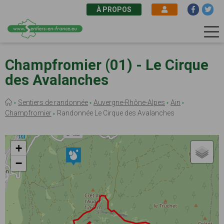
À PROPOS
Aller
au
Champfromier (01) - Le Cirque
contenu
des Avalanches
principal
Fil
Sentiers de randonnée
Auvergne-Rhône-Alpes
Ain
d'Ariane
Champfromier
Randonnée Le Cirque des Avalanches
+
−