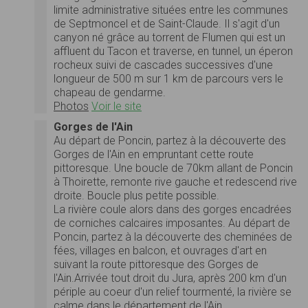
limite administrative situées entre les communes
de Septmoncel et de Saint-Claude. Il s'agit d'un
canyon né grâce au torrent de Flumen qui est un
affluent du Tacon et traverse, en tunnel, un éperon
rocheux suivi de cascades successives d'une
longueur de 500 m sur 1 km de parcours vers le
chapeau de gendarme.
Photos
Voir le site
Gorges de l'Ain
Au départ de Poncin, partez à la découverte des
Gorges de l'Ain en empruntant cette route
pittoresque. Une boucle de 70km allant de Poncin
à Thoirette, remonte rive gauche et redescend rive
droite. Boucle plus petite possible.
La rivière coule alors dans des gorges encadrées
de corniches calcaires imposantes. Au départ de
Poncin, partez à la découverte des cheminées de
fées, villages en balcon, et ouvrages d'art en
suivant la route pittoresque des Gorges de
l'Ain.Arrivée tout droit du Jura, après 200 km d'un
périple au coeur d'un relief tourmenté, la rivière se
calme dans le département de l'Ain…