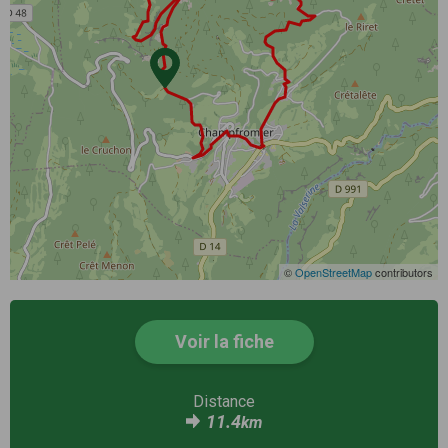
©
OpenStreetMap
contributors
Voir la fiche
Distance
11.4
km