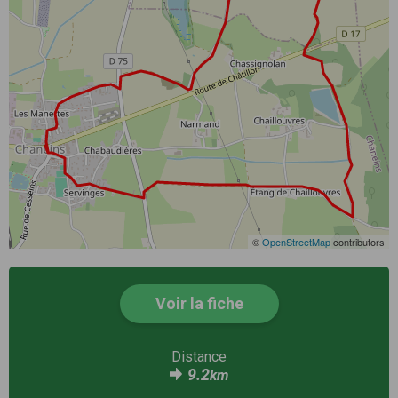
©
OpenStreetMap
contributors
Voir la fiche
Distance
9.2
km