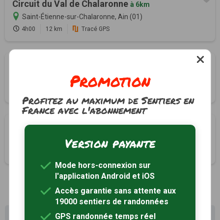
Circuit du Val de Chalaronne
à 6km
Saint-Étienne-sur-Chalaronne, Ain (01)
4h00
12 km
Tracé GPS
La chapelle d'Amareins
à 7km
Promotion
Lurcy, Ain (01)
3h15
12 km
Tracé GPS
Profitez au maximum de Sentiers en
France avec l'abonnement
Circuit des Minimes au Paradis
à 8km
Version payante
Montmerle-sur-Saône, Ain (01)
3h20
12.4 km
Tracé GPS
Mode hors-connexion sur
l'application Android et iOS
Accès garantie sans attente aux
19000 sentiers de randonnées
GPS randonnée temps réel