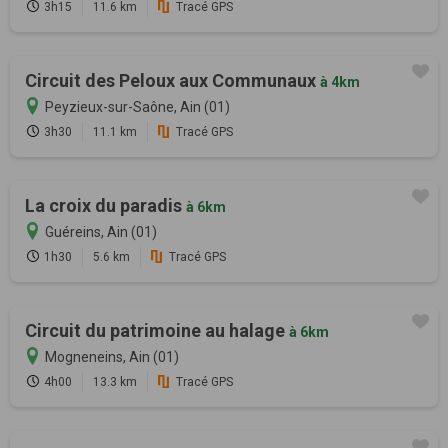
3h15
11.6 km
Tracé GPS
Circuit des Peloux aux Communaux
à 4km
Peyzieux-sur-Saône, Ain (01)
3h30
11.1 km
Tracé GPS
La croix du paradis
à 6km
Guéreins, Ain (01)
1h30
5.6 km
Tracé GPS
Circuit du patrimoine au halage
à 6km
Mogneneins, Ain (01)
4h00
13.3 km
Tracé GPS