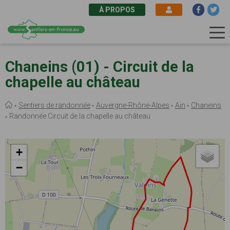
À PROPOS
Aller
au
Chaneins (01) - Circuit de la
contenu
chapelle au château
principal
Fil
Sentiers de randonnée
Auvergne-Rhône-Alpes
Ain
Chaneins
d'Ariane
Randonnée Circuit de la chapelle au château
+
−