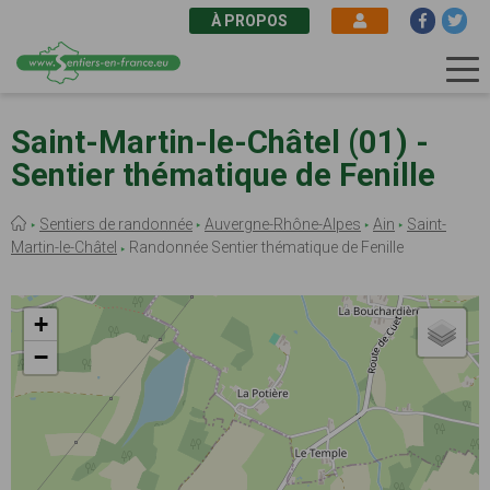
À PROPOS
Aller
au
Saint-Martin-le-Châtel (01) -
contenu
Sentier thématique de Fenille
principal
Fil
Sentiers de randonnée
Auvergne-Rhône-Alpes
Ain
Saint-
d'Ariane
Martin-le-Châtel
Randonnée Sentier thématique de Fenille
+
−