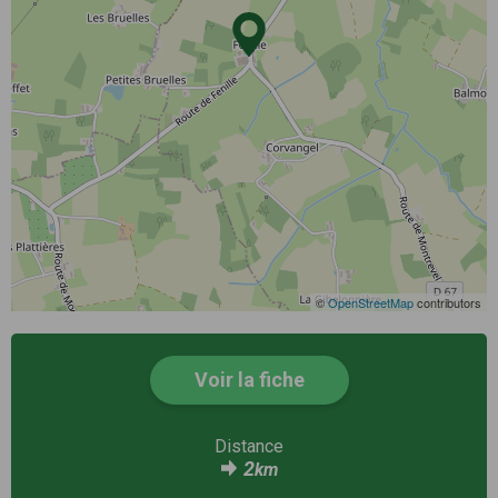
©
OpenStreetMap
contributors
Voir la fiche
Distance
2
km