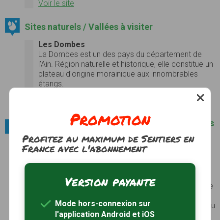
Voir le site
Sites naturels / Vallées à visiter
Les Dombes
La Dombes est un des pays du département de
l’Ain. Région naturelle et historique, elle constitue un
plateau d'origine morainique aux innombrables
étangs.
Photos
Voir le site
Promotion
Villes et villages / Parmi les plus beaux villages
de France
Profitez au maximum de Sentiers en
France avec l'abonnement
Oingt
Perché au-dessus des vignes du Beaujolais,
Oingt
est l’un des joyaux du "Pays des pierres dorées".
De son passé médiéval, la cité a conservé
Version payante
l’ancienne chapelle du château, la porte fortifiée de
Nizy et une tour donjon d’où l’on jouit d’un
Mode hors-connexion sur
panorama exceptionnel sur la vallée d’Azergues. Au
l'application Android et iOS
coeur du village, les maisons aux façades jaunes