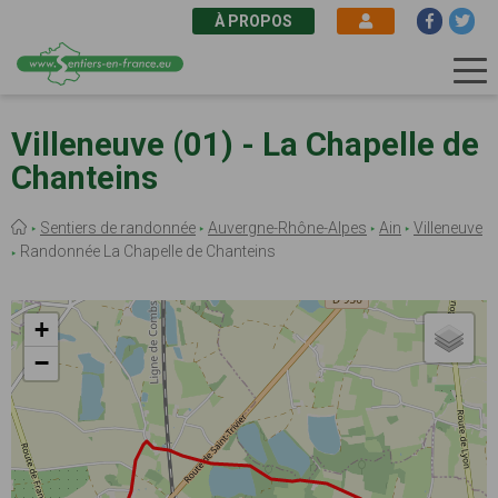
À PROPOS
Aller
au
Villeneuve (01) - La Chapelle de
contenu
Chanteins
principal
Fil
Sentiers de randonnée
Auvergne-Rhône-Alpes
Ain
Villeneuve
d'Ariane
Randonnée La Chapelle de Chanteins
+
−