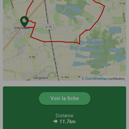
©
OpenStreetMap
contributors
Voir la fiche
Distance
11.7
km