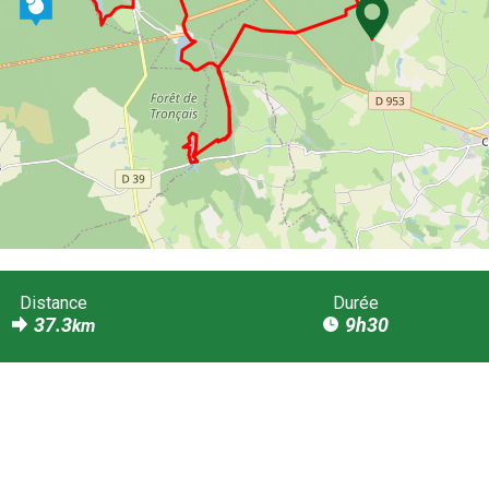
Distance
Durée
37.3
9h30
km