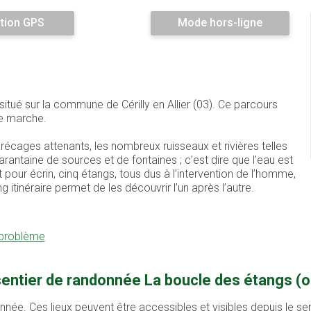
tion GPS
Mode hors-ligne
itué sur la commune de Cérilly en Allier (03). Ce parcours
e marche.
écages attenants, les nombreux ruisseaux et rivières telles
antaine de sources et de fontaines ; c’est dire que l’eau est
 pour écrin, cinq étangs, tous dus à l’intervention de l’homme,
ng itinéraire permet de les découvrir l’un après l’autre.
 problème
entier de randonnée La boucle des étangs (ou
onnée. Ces lieux peuvent être accessibles et visibles depuis le s