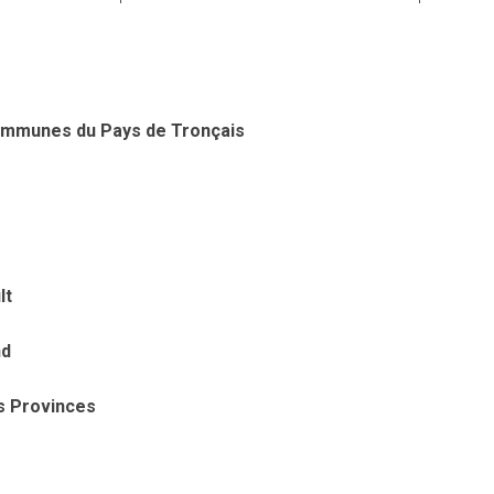
ommunes du Pays de Tronçais
lt
nd
s Provinces