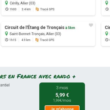
Cérilly, Allier (03)
1h00
3.4 km
Tracé GPS
Circuit de l'Étang de Tronçais
Ci
à 5km
Saint-Bonnet-Tronçais, Allier (03)
1h15
4.9 km
Tracé GPS
rs en France avec rando +
entiel
3 mois
5,99 €
1,99€/mois
Je m'abonne