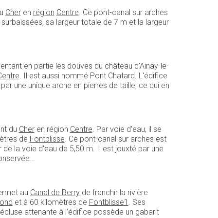
u
Cher
en
région
Centre
. Ce pont-canal sur arches
surbaissées, sa largeur totale de 7 m et la largeur
mentant en partie les douves du château d'Ainay-le-
Centre
. Il est aussi nommé Pont Chatard. L'édifice
é par une unique arche en pierres de taille, ce qui en
nt du
Cher
en région
Centre
. Par voie d'eau, il se
mètres de
Fontblisse
. Ce pont-canal sur arches est
 de la voie d'eau de 5,50 m. Il est jouxté par une
 conservée…
 permet au
Canal de Berry
de franchir la rivière
rond
et à 60 kilomètres de
Fontblisse
1
. Ses
’écluse attenante à l’édifice possède un gabarit