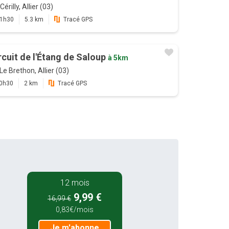
Cérilly, Allier (03)
1h30
5.3 km
Tracé GPS
rcuit de l'Étang de Saloup
à 5km
Le Brethon, Allier (03)
0h30
2 km
Tracé GPS
12 mois
9,99 €
16,99 €
0,83€/mois
Je m'abonne