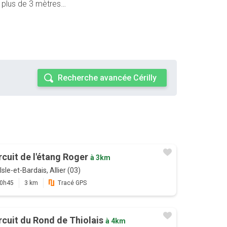
e plus de 3 mètres…
Recherche avancée Cérilly
rcuit de l'étang Roger
à 3km
Isle-et-Bardais, Allier (03)
0h45
3 km
Tracé GPS
rcuit du Rond de Thiolais
à 4km