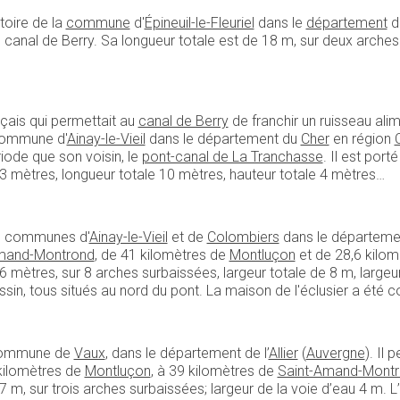
toire de la
commune
d'
Épineuil-le-Fleuriel
dans le
département
d
e canal de Berry. Sa longueur totale est de 18 m, sur deux arches 
çais qui permettait au
canal de Berry
de franchir un ruisseau ali
 commune d'
Ainay-le-Vieil
dans le département du
Cher
en région
ode que son voisin, le
pont-canal de La Tranchasse
. Il est port
ale 3 mètres, longueur totale 10 mètres, hauteur totale 4 mètres…
es communes d'
Ainay-le-Vieil
et de
Colombiers
dans le départeme
mand-Montrond
, de 41 kilomètres de
Montluçon
et de 28,6 kilo
6 mètres, sur 8 arches surbaissées, largeur totale de 8 m, largeur
ssin, tous situés au nord du pont. La maison de l'éclusier a été
a commune de
Vaux
, dans le département de l’
Allier
(
Auvergne
). Il
 kilomètres de
Montluçon
, à 39 kilomètres de
Saint-Amand-Mont
7 m, sur trois arches surbaissées; largeur de la voie d’eau 4 m. L