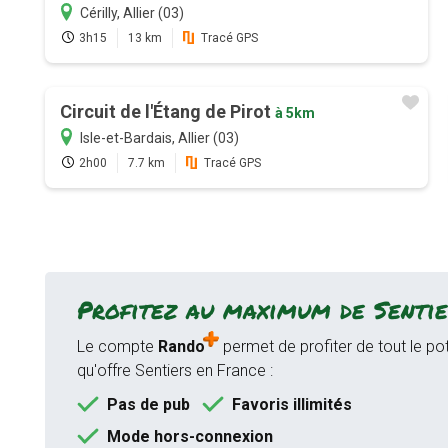
Cérilly, Allier (03)
3h15
13 km
Tracé GPS
Circuit de l'Étang de Pirot
à 5km
Isle-et-Bardais, Allier (03)
2h00
7.7 km
Tracé GPS
Profitez au maximum de Sentie
Le compte
Rando
permet de profiter de tout le pot
qu'offre Sentiers en France :
Pas de pub
Favoris illimités
Mode hors-connexion