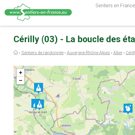
Sentiers en France,
Aller
au
Cérilly (03) - La boucle des ét
contenu
principal
Fil
Sentiers de randonnée
Auvergne-Rhône-Alpes
Allier
Céril
d'Ariane
+
−