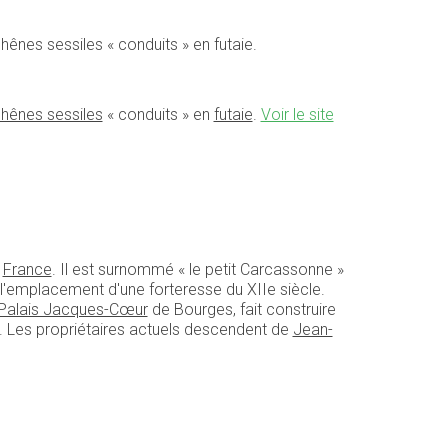
hênes sessiles « conduits » en futaie.
hênes sessiles
« conduits » en
futaie
.
Voir le site
n
France
. Il est surnommé « le petit Carcassonne »
ur l'emplacement d'une forteresse du XIIe siècle.
Palais Jacques-Cœur
de Bourges, fait construire
s. Les propriétaires actuels descendent de
Jean-