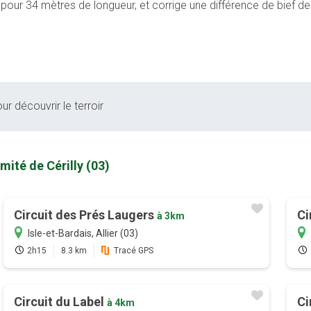
 pour 34 mètres de longueur, et corrige une différence de bief d
ur découvrir le terroir
mité de Cérilly (03)
Circuit des Prés Laugers
Ci
à 3km
Isle-et-Bardais, Allier (03)
2h15
8.3 km
Tracé GPS
Circuit du Label
Ci
à 4km