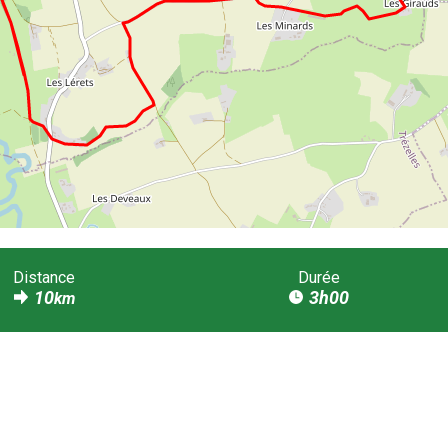
Distance
Durée
10
3h00
km