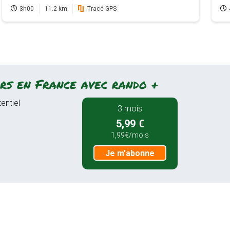
3h00
11.2 km
Tracé GPS
rs en France avec rando +
entiel
3 mois
5,99 €
1,99€/mois
Je m'abonne