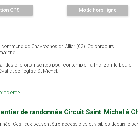
tion GPS
Mode hors-ligne
r la commune de Chavroches en Allier (03). Ce parcours
 marche.
 des endroits insolites pour contempler, à l’horizon, le bourg
l et de l’église St Michel.
 problème
sentier de randonnée Circuit Saint-Michel à 
onnée. Ces lieux peuvent être accessibles et visibles depuis le s