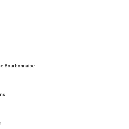
ne Bourbonnaise
s
ons
r