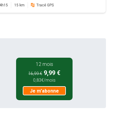
4h15
15 km
Tracé GPS
12 mois
9,99 €
16,99 €
0,83€/mois
Je m'abonne