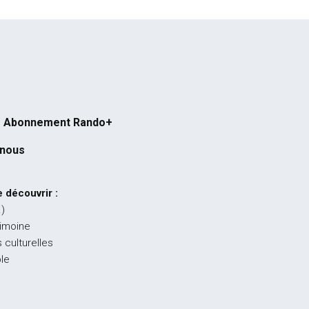
Abonnement Rando+
-nous
 découvrir :
…)
rimoine
 culturelles
ble