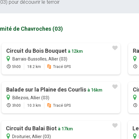
3) pour découvrir le terroir
imité de Chavroches (03)
Circuit du Bois Bouquet
Ra
à 12km
Barrais-Bussolles, Allier (03)
5h00
18.2 km
Tracé GPS
Balade sur la Plaine des Courlis
Ci
à 16km
Billezois, Allier (03)
3h00
10.3 km
Tracé GPS
Circuit du Balai Biot
Le
à 17km
Droiturier, Allier (03)