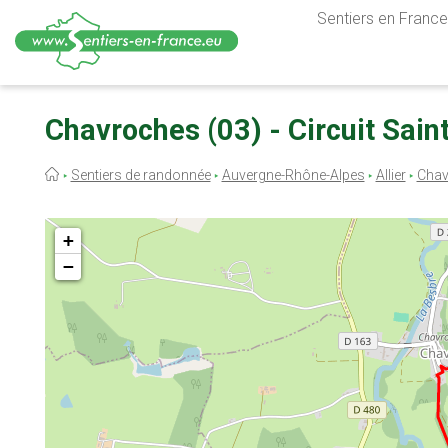
Sentiers en France,
Aller
au
Chavroches (03) - Circuit Sain
contenu
principal
Fil
Sentiers de randonnée
Auvergne-Rhône-Alpes
Allier
Chav
d'Ariane
+
−