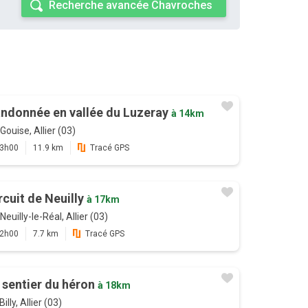
Recherche avancée Chavroches
ndonnée en vallée du Luzeray
à 14km
Gouise, Allier (03)
3h00
11.9 km
Tracé GPS
rcuit de Neuilly
à 17km
Neuilly-le-Réal, Allier (03)
2h00
7.7 km
Tracé GPS
 sentier du héron
à 18km
Billy, Allier (03)