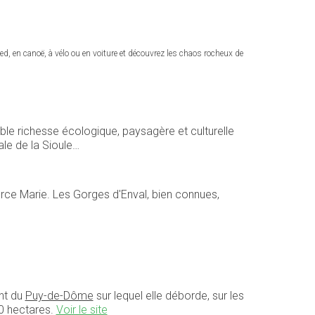
, en canoë, à vélo ou en voiture et découvrez les chaos rocheux de
able richesse écologique, paysagère et culturelle
ale de la Sioule…
urce Marie. Les Gorges d'Enval, bien connues,
ent du
Puy-de-Dôme
sur lequel elle déborde,
sur les
00 hectares.
Voir le site