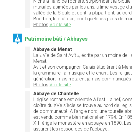
Niché à flanc de rochers, surplombant la Sioule
murailles abimées par les ans, ultime vestige d’un
vallée de la Sioule et dont la plupart ont, aujourd
Bourbon, le château, dont quelques pans de mu
Photos
Voir le site
Patrimoine bâti / Abbayes
Abbaye de Menat
La « Vie de Saint Avit », écrite par un moine de
Menat.
Avit et son compagnon Calais étudièrent à Menat
la grammaire, la musique et le chant. Les religieu
génération, mais n’étaient jamais communiqués 
Photos
Voir le site
Abbaye de Chantelle
L'église romane est orientée à l'est. La nef, con
cloître du XVe siècle se trouve au nord de l'égl
de communauté. À l'angle nord, une tourelle abrit
est vendu comme bien national en 1794. En 185
XIII
érige le monastère en abbaye en 1890. Les 
assurent les ressources de l'abbaye…