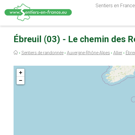
Sentiers en France,
Aller
au
Ébreuil (03) - Le chemin des 
contenu
principal
Fil
Sentiers de randonnée
Auvergne-Rhône-Alpes
Allier
Ébreu
d'Ariane
+
−