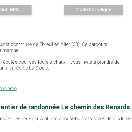
tion GPS
Mode hors-ligne
ur la commune de Ébreuil en Allier (03). Ce parcours
e marche.
 - réputée pour ses fours à chaux -, vous invite à prendre de
 la vallée de La Sioule.
problème
sentier de randonnée Le chemin des Renards à
onnée. Ces lieux peuvent être accessibles et visibles depuis le s