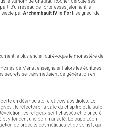
sous le surnom de Château-Rocher, déroule ses
, parti d’un réseau de forteresses jalonnant la
e siècle par
Archambault IV le Fort
, seigneur de
document le plus ancien qui évoque le monastère de
moines de Menat enseignaient alors les écritures,
t les secrets se transmettaient de génération en
porte un
déambulatoire
et trois absidioles. Le
gives
: le réfectoire, la salle du chapitre et la salle
évolution, les religieux sont chassés et le prieuré
té et y fondent une communauté. Le pape
Léon
uction de produits cosmétiques et de soins
1
, qui