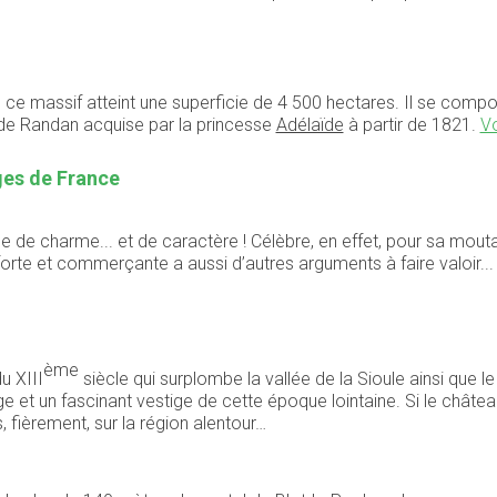
e massif atteint une superficie de 4 500 hectares. Il se compos
t de Randan acquise par la princesse
Adélaïde
à partir de 1821.
Vo
ages de France
de charme... et de caractère ! Célèbre, en effet, pour sa mouta
 forte et commerçante a aussi d’autres arguments à faire valoir..
ème
u XIII
siècle qui surplombe la vallée de la Sioule ainsi que le
e et un fascinant vestige de cette époque lointaine. Si le château
s, fièrement, sur la région alentour…