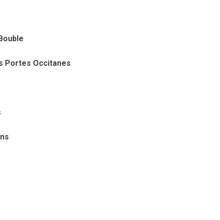
 Bouble
s Portes Occitanes
s
ons