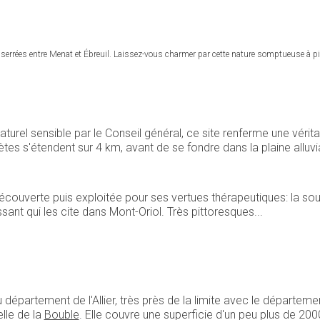
rrées entre Menat et Ébreuil. Laissez-vous charmer par cette nature somptueuse à pied
turel sensible par le Conseil général, ce site renferme une vérit
es s'étendent sur 4 km, avant de se fondre dans la plaine alluvi
découverte puis exploitée pour ses vertues thérapeutiques: la so
nt qui les cite dans Mont-Oriol. Très pittoresques...
 département de l'Allier, très près de la limite avec le départem
lle de la
Bouble
. Elle couvre une superficie d'un peu plus de 20