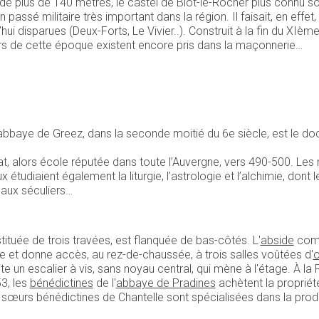
 de plus de 140 mètres, le castel de Blot-le-Rocher plus connu 
 passé militaire très important dans la région. Il faisait, en effet
’hui disparues (Deux-Forts, Le Vivier..). Construit à la fin du XIèm
rs de cette époque existent encore pris dans la maçonnerie…
 l’abbaye de Greez, dans la seconde moitié du 6e siècle, est le 
, alors école réputée dans toute l’Auvergne, vers 490-500. Les 
x étudiaient également la liturgie, l’astrologie et l’alchimie, don
aux séculiers…
stituée de trois travées, est flanquée de bas-côtés. L'
abside
com
ise et donne accès, au rez-de-chaussée, à trois salles voûtées d'
o
e un escalier à vis, sans noyau central, qui mène à l'étage. À la R
3, les
bénédictines
de l'
abbaye de Pradines
achètent la proprié
sœurs bénédictines de Chantelle sont spécialisées dans la prod