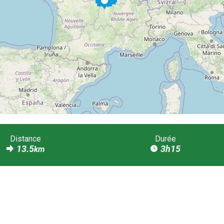
Distance
Durée
13.5
3h15
km