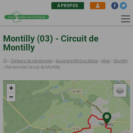
À PROPOS
Aller
au
Montilly (03) - Circuit de
contenu
Montilly
principal
Fil
Sentiers de randonnée
Auvergne-Rhône-Alpes
Allier
Montilly
d'Ariane
Randonnée Circuit de Montilly
+
−