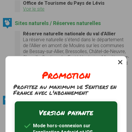
Office de Tourisme du Pays de Lévis
Voir le site
Sites naturels / Réserves naturelles
Réserve naturelle nationale du val d'Allier
La réserve naturelle s'étend dans le département
de l'Allier en amont de Moulins sur les communes
de Bessay-sur-Allier, Bressolles, Châtel-de-Neuvre,
Chemilly, Contigny, La Ferté-Hauterive, Monétay-sur-
Allier, Saint-Loup et Toulon-sur-Allier. Elle comprend
les deux rives de l'Allier et s'étend sur une vingtaine
Promotion
de kilomètres de long, sa largeur variant de 0,4 à 2
kilomètres2.
Profitez au maximum de Sentiers en
Photos
Voir le site
France avec l'abonnement
Sites naturels / Massifs forestiers
Version payante
Forêt de Bagnolet
Voir le site
Mode hors-connexion sur
Forêt de Gros-Bois