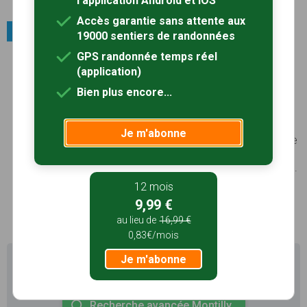
Voir le site
l'application Android et iOS
Accès garantie sans attente aux
Race animale locale / Anes
19000 sentiers de randonnées
GPS randonnée temps réel
Âne bourbonnais
Âne de petite taille (1,18m à 1,35m) qui présente
(application)
une robe baie ou baie foncée, nuance chocolat,
Bien plus encore...
avec une bande cruciale, dite croix de « Saint-
André ». Cette race, utilisée autrefois pour le
transport des légumes, du charbon ou du lait ainsi
Je m'abonne
que pour la halage, a de nos jours trouvé une place
dans les
loisirs
et le tourisme (atelé ou bâté, c'est
le compagnon parfait des randonneurs pédestres).
Voir le site
12 mois
9,99 €
au lieu de
16,99 €
0,83€/mois
Je m'abonne
Il existe d'autres sentiers de randonnée à Montilly (03)
pour découvrir le terroir
Recherche avancée Montilly