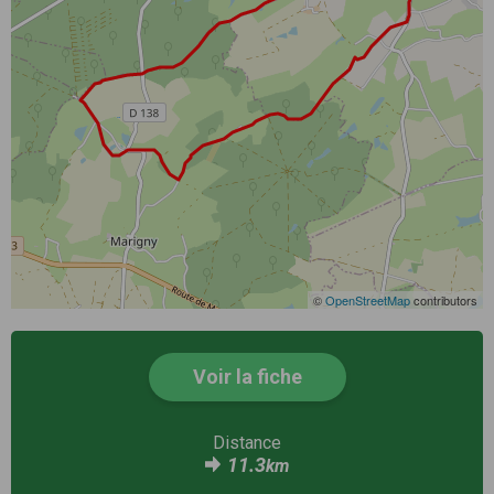
©
OpenStreetMap
contributors
Voir la fiche
Distance
11.3
km