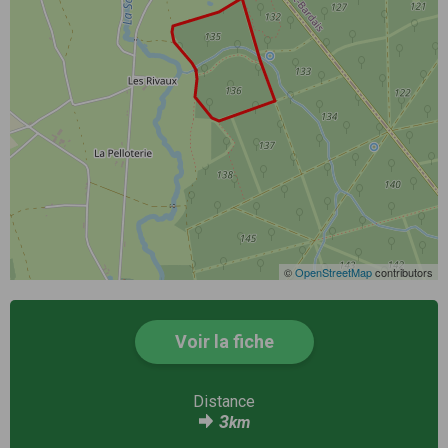
©
OpenStreetMap
contributors
Voir la fiche
Distance
3
km