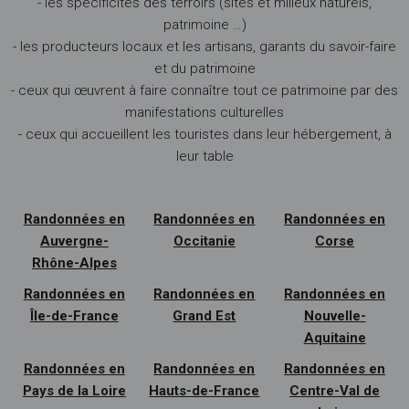
- les spécificités des terroirs (sites et milieux naturels,
patrimoine …)
- les producteurs locaux et les artisans, garants du savoir-faire
et du patrimoine
- ceux qui œuvrent à faire connaître tout ce patrimoine par des
manifestations culturelles
- ceux qui accueillent les touristes dans leur hébergement, à
leur table
Randonnées en
Randonnées en
Randonnées en
Auvergne-
Occitanie
Corse
Rhône-Alpes
Randonnées en
Randonnées en
Randonnées en
Île-de-France
Grand Est
Nouvelle-
Aquitaine
Randonnées en
Randonnées en
Randonnées en
Pays de la Loire
Hauts-de-France
Centre-Val de