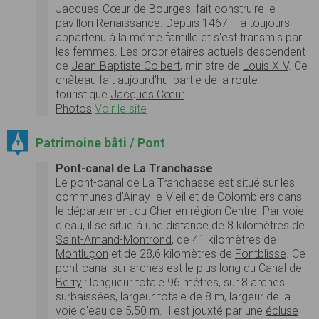
Jacques-Cœur
de Bourges, fait construire le
pavillon Renaissance. Depuis 1467, il a toujours
appartenu à la même famille et s'est transmis par
les femmes. Les propriétaires actuels descendent
de
Jean-Baptiste Colbert
, ministre de
Louis XIV
. Ce
château fait aujourd'hui partie de la route
touristique
Jacques Cœur
...
Photos
Voir le site
Patrimoine bâti / Pont
Pont-canal de La Tranchasse
Le pont-canal de La Tranchasse est situé sur les
communes d'
Ainay-le-Vieil
et de
Colombiers
dans
le département du
Cher
en région
Centre
. Par voie
d'eau, il se situe à une distance de 8 kilomètres de
Saint-Amand-Montrond
, de 41 kilomètres de
Montluçon
et de 28,6 kilomètres de
Fontblisse
. Ce
pont-canal sur arches est le plus long du
Canal de
Berry
: longueur totale 96 mètres, sur 8 arches
surbaissées, largeur totale de 8 m, largeur de la
voie d'eau de 5,50 m. Il est jouxté par une
écluse