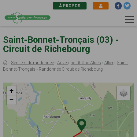
À PROPOS
Aller
au
Saint-Bonnet-Tronçais (03) -
contenu
Circuit de Richebourg
principal
Fil
Sentiers de randonnée
Auvergne-Rhône-Alpes
Allier
Saint-
d'Ariane
Bonnet-Tronçais
Randonnée Circuit de Richebourg
+
−