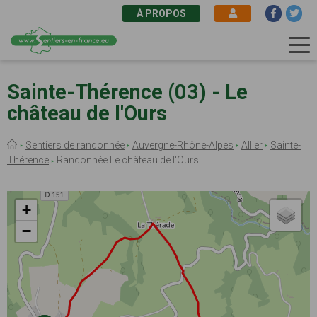
À PROPOS
Aller
au
Sainte-Thérence (03) - Le
contenu
château de l'Ours
principal
Fil
Sentiers de randonnée
Auvergne-Rhône-Alpes
Allier
Sainte-
d'Ariane
Thérence
Randonnée Le château de l'Ours
+
−