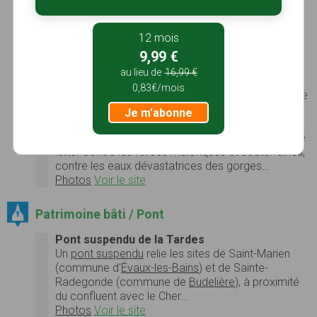
tradition d'un pélerinage annuel s'y est maintenue…
Photos
Voir le site
12 mois
Chapelle Sainte-Radegonde
C'est Sainte Radegonde qui a été choisie comme
9,99 €
protectrice des lieux. En effet, Arnegonde,
au lieu de
16,99 €
Aregonde ou Radegonde sont des termes
0,83€/mois
hydronymiques que l'on peut traduire par "le gué de
l'eau". En parler dialectal, un "gué" est un "gond" ou
Je m'abonne
"gandat". Mais c'est également une sainte qui est
choisie pour l'intonation de son nom qui permet de
lutter contre les forces maléfiques et souterraines,
contre les eaux dévastatrices des gorges…
Photos
Voir le site
Patrimoine bâti / Pont
Pont suspendu de la Tardes
Un
pont suspendu
relie les sites de Saint-Marien
(commune d'
Évaux-les-Bains
) et de Sainte-
Radegonde (commune de
Budelière
), à proximité
du confluent avec le Cher…
Photos
Voir le site