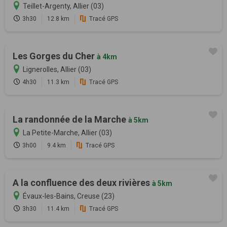
Teillet-Argenty, Allier (03)
3h30
12.8 km
Tracé GPS
Les Gorges du Cher
à 4km
Lignerolles, Allier (03)
4h30
11.3 km
Tracé GPS
La randonnée de la Marche
à 5km
La Petite-Marche, Allier (03)
3h00
9.4 km
Tracé GPS
A la confluence des deux rivières
à 5km
Évaux-les-Bains, Creuse (23)
3h30
11.4 km
Tracé GPS