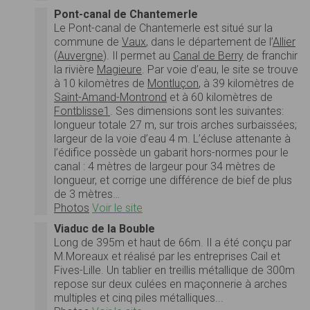
Pont-canal de Chantemerle
Le Pont-canal de Chantemerle est situé sur la
commune de
Vaux
, dans le département de l’
Allier
(
Auvergne
). Il permet au
Canal de Berry
de franchir
la rivière
Magieure
. Par voie d’eau, le site se trouve
à 10 kilomètres de
Montluçon
, à 39 kilomètres de
Saint-Amand-Montrond
et à 60 kilomètres de
Fontblisse
1
. Ses dimensions sont les suivantes:
longueur totale 27 m, sur trois arches surbaissées;
largeur de la voie d’eau 4 m. L’écluse attenante à
l’édifice possède un gabarit hors-normes pour le
canal : 4 mètres de largeur pour 34 mètres de
longueur, et corrige une différence de bief de plus
de 3 mètres…
Photos
Voir le site
Viaduc de la Bouble
Long de 395m et haut de 66m. Il a été conçu par
M.Moreaux et réalisé par les entreprises Cail et
Fives-Lille. Un tablier en treillis métallique de 300m
repose sur deux culées en maçonnerie à arches
multiples et cinq piles métalliques...