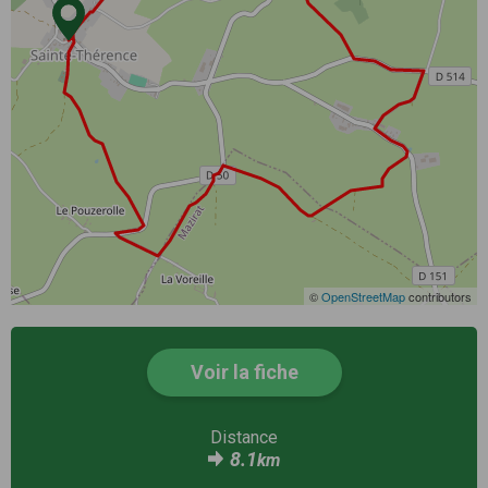
©
OpenStreetMap
contributors
Voir la fiche
Distance
8.1
km