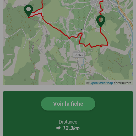
©
OpenStreetMap
contributors
Voir la fiche
Distance
12.3
km