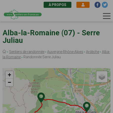
À PROPOS
Aller
au
Alba-la-Romaine (07) - Serre
contenu
Juliau
principal
Fil
Sentiers de randonnée
Auvergne-Rhône-Alpes
Ardèche
Alba-
d'Ariane
la-Romaine
Randonnée Serre Juliau
+
−