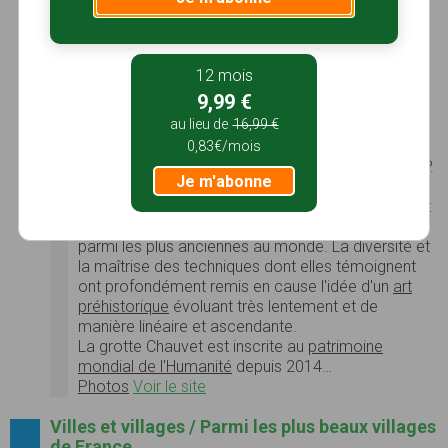
ou encore
grotte de la Combe d'Arc
est une
grotte ornée
paléolithique
située en
France
sur la
commune de
Vallon-Pont-d'Arc
, dans le
département de l'
Ardèche
, en région
Rhône-Alpes
.
12 mois
Le site comporte un millier de peintures et de
9,99 €
gravures, dont 420 représentations d'animaux
au lieu de
16,99 €
(peintures, gravures). De nombreuses datations
directes par la méthode du
carbone 14
ont donné
0,83€/mois
des résultats cohérents proches de 31 000 ans
BP
.
Je m'abonne
La communauté scientifique presque unanime
admet que les œuvres de la grotte Chauvet datent
de l'
Aurignacien
et qu'elles comptent de ce fait
parmi les plus anciennes au monde. La diversité et
la maîtrise des techniques dont elles témoignent
ont profondément remis en cause l'idée d'un
art
préhistorique
évoluant très lentement et de
manière linéaire et ascendante.
La grotte Chauvet est inscrite au
patrimoine
mondial de l'Humanité
depuis 2014…
Photos
Voir le site
Villes et villages / Parmi les plus beaux villages
de France