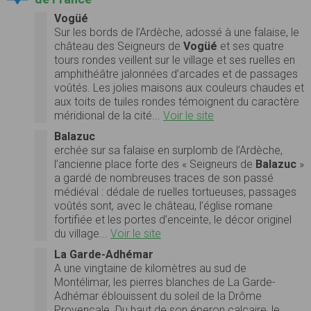
Vogüé
Sur les bords de l’Ardèche, adossé à une falaise, le
château des Seigneurs de
Vogüé
et ses quatre
tours rondes veillent sur le village et ses ruelles en
amphithéâtre jalonnées d’arcades et de passages
voûtés. Les jolies maisons aux couleurs chaudes et
aux toits de tuiles rondes témoignent du caractère
méridional de la cité...
Voir le site
Balazuc
erchée sur sa falaise en surplomb de l’Ardèche,
l’ancienne place forte des « Seigneurs de
Balazuc
»
a gardé de nombreuses traces de son passé
médiéval : dédale de ruelles tortueuses, passages
voûtés sont, avec le château, l’église romane
fortifiée et les portes d’enceinte, le décor originel
du village...
Voir le site
La Garde-Adhémar
A une vingtaine de kilomètres au sud de
Montélimar, les pierres blanches de La Garde-
Adhémar éblouissent du soleil de la Drôme
Provençale. Du haut de son éperon calcaire, le