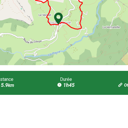
istance
Durée
5.9
1h45
km
Of