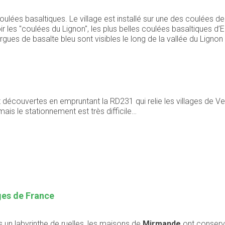
lées basaltiques. Le village est installé sur une des coulées de 
ir les "coulées du Lignon", les plus belles coulées basaltiques d’
gues de basalte bleu sont visibles le long de la vallée du Lignon
découvertes en empruntant la RD231 qui relie les villages de Ver
mais le stationnement est très difficile…
ages de France
 un labyrinthe de ruelles, les maisons de
Mirmande
ont conservé 