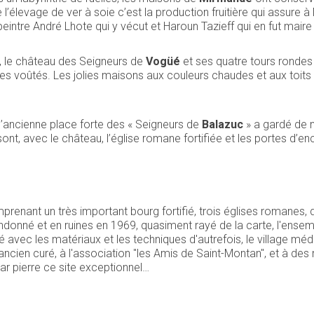
, de l’élevage de ver à soie c’est la production fruitière qui a
e peintre André Lhote qui y vécut et Haroun Tazieff qui en fut mai
e, le château des Seigneurs de
Vogüé
et ses quatre tours rondes ve
s voûtés. Les jolies maisons aux couleurs chaudes et aux toits
 l’ancienne place forte des « Seigneurs de
Balazuc
» a gardé de 
t, avec le château, l’église romane fortifiée et les portes d’encei
enant un très important bourg fortifié, trois églises romanes, 
onné et en ruines en 1969, quasiment rayé de la carte, l'ensem
é avec les matériaux et les techniques d'autrefois, le village mé
ncien curé, à l'association "les Amis de Saint-Montan", et à de
par pierre ce site exceptionnel…