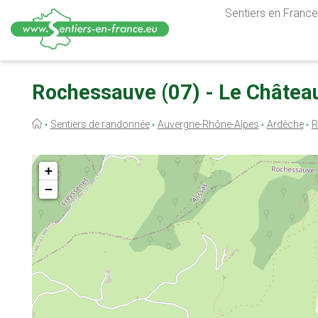
Sentiers en France,
Aller
au
Rochessauve (07) - Le Châtea
contenu
principal
Fil
Sentiers de randonnée
Auvergne-Rhône-Alpes
Ardèche
R
d'Ariane
+
−