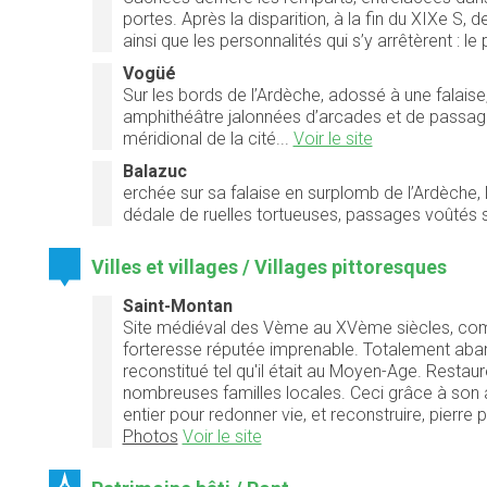
portes. Après la disparition, à la fin du XIXe S
ainsi que les personnalités qui s’y arrêtèrent : l
Vogüé
Sur les bords de l’Ardèche, adossé à une falais
amphithéâtre jalonnées d’arcades et de passage
méridional de la cité...
Voir le site
Balazuc
erchée sur sa falaise en surplomb de l’Ardèche,
dédale de ruelles tortueuses, passages voûtés son
Villes et villages / Villages pittoresques
Saint-Montan
Site médiéval des Vème au XVème siècles, compr
forteresse réputée imprenable. Totalement aband
reconstitué tel qu'il était au Moyen-Age. Restaur
nombreuses familles locales. Ceci grâce à son a
entier pour redonner vie, et reconstruire, pierre 
Photos
Voir le site