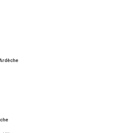
'Ardèche
èche