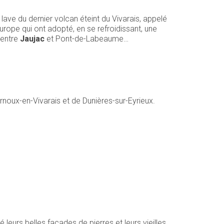
lave du dernier volcan éteint du Vivarais, appelé
Europe qui ont adopté, en se refroidissant, une
 entre
Jaujac
et Pont-de-Labeaume…
noux-en-Vivarais et de Dunières-sur-Eyrieux.
leurs belles façades de pierres et leurs vieilles