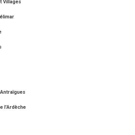
 Villages
élimar
e
s
-Antraïgues
e l'Ardèche