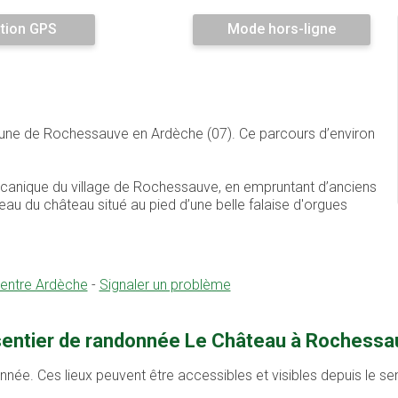
tion GPS
Mode hors-ligne
mune de Rochessauve en Ardèche (07). Ce parcours d’environ
canique du village de Rochessauve, en empruntant d’anciens
au du château situé au pied d’une belle falaise d'orgues
Centre Ardèche
-
Signaler un problème
 sentier de randonnée Le Château à Rochessa
onnée. Ces lieux peuvent être accessibles et visibles depuis le s