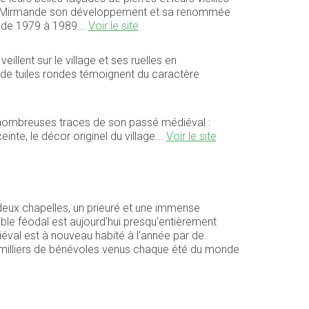
ssure à Mirmande son développement et sa renommée
re de 1979 à 1989...
Voir le site
illent sur le village et ses ruelles en
 de tuiles rondes témoignent du caractère
nombreuses traces de son passé médiéval :
nte, le décor originel du village...
Voir le site
deux chapelles, un prieuré et une immense
ble féodal est aujourd'hui presqu'entièrement
diéval est à nouveau habité à l'année par de
s milliers de bénévoles venus chaque été du monde