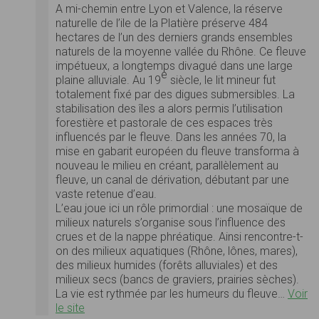
A mi-chemin entre Lyon et Valence, la réserve
naturelle de l’ile de la Platière préserve 484
hectares de l’un des derniers grands ensembles
naturels de la moyenne vallée du Rhône. Ce fleuve
impétueux, a longtemps divagué dans une large
e
plaine alluviale. Au 19
siècle, le lit mineur fut
totalement fixé par des digues submersibles. La
stabilisation des îles a alors permis l’utilisation
forestière et pastorale de ces espaces très
influencés par le fleuve. Dans les années 70, la
mise en gabarit européen du fleuve transforma à
nouveau le milieu en créant, parallèlement au
fleuve, un canal de dérivation, débutant par une
vaste retenue d’eau.
L’eau joue ici un rôle primordial : une mosaïque de
milieux naturels s’organise sous l’influence des
crues et de la nappe phréatique. Ainsi rencontre-t-
on des milieux aquatiques (Rhône, lônes, mares),
des milieux humides (forêts alluviales) et des
milieux secs (bancs de graviers, prairies sèches).
La vie est rythmée par les humeurs du fleuve…
Voir
le site