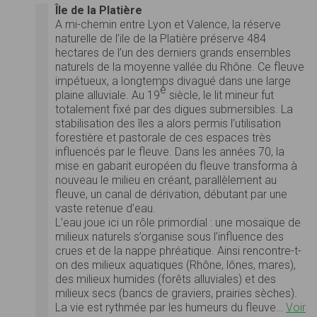
Île de la Platière
A mi-chemin entre Lyon et Valence, la réserve
naturelle de l’ile de la Platière préserve 484
hectares de l’un des derniers grands ensembles
naturels de la moyenne vallée du Rhône. Ce fleuve
impétueux, a longtemps divagué dans une large
e
plaine alluviale. Au 19
siècle, le lit mineur fut
totalement fixé par des digues submersibles. La
stabilisation des îles a alors permis l’utilisation
forestière et pastorale de ces espaces très
influencés par le fleuve. Dans les années 70, la
mise en gabarit européen du fleuve transforma à
nouveau le milieu en créant, parallèlement au
fleuve, un canal de dérivation, débutant par une
vaste retenue d’eau.
L’eau joue ici un rôle primordial : une mosaïque de
milieux naturels s’organise sous l’influence des
crues et de la nappe phréatique. Ainsi rencontre-t-
on des milieux aquatiques (Rhône, lônes, mares),
des milieux humides (forêts alluviales) et des
milieux secs (bancs de graviers, prairies sèches).
La vie est rythmée par les humeurs du fleuve…
Voir