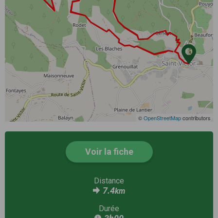
©
OpenStreetMap
contributors
Voir la fiche
Distance
7.4
km
Durée