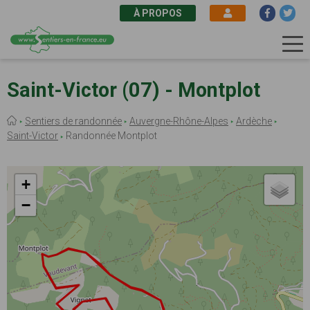
À PROPOS
Aller
au
Saint-Victor (07) - Montplot
contenu
principal
Fil
Sentiers de randonnée
Auvergne-Rhône-Alpes
Ardèche
d'Ariane
Saint-Victor
Randonnée Montplot
+
−