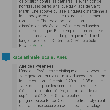
de position contre les cathares : il leur fit don de
nombreuses terres ainsi que du village de Saint-
Martin. Une abbaye qui allie la rigueur cistercienne à
la flamboyance de ses sculptures dans un cadre
romantique. Charme et poésie d'un jardin
d'inspiration médiévale aménagé dans l'ancien
enclos monastique. Bel exemple d'architecture et
de sculptures typiques du "gothique méridional
languedocien" des XIIIème et XIVème siècle…
Photos
Voir le site
Race animale locale / Anes
Âne des Pyrénées
L’âne des Pyrénées se distingue en deux types : le
type gascon, pour les animaux d'aspect trapu dont
la taille est comprise entre 1,20 m et 1,35 m et le
type catalan, pour les animaux d'aspect fin et
élégant, à l'ossature légère, et dont la taille est
.
supérieure à 1,35 m
Sa robe est noire, noir
pangaré ou bai foncé. C'est un âne très polyvalent
que l'on utilise aussi bien pour le bât et l'attelage,