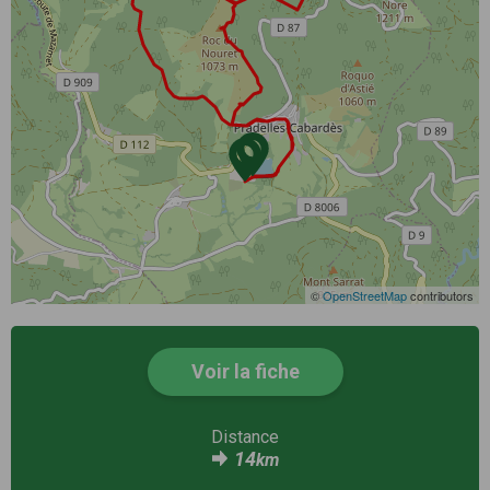
©
OpenStreetMap
contributors
Voir la fiche
Distance
14
km