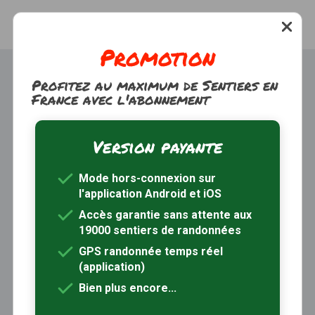
Promotion
Profitez au maximum de Sentiers en
France avec l'abonnement
Version payante
Trouver une randonnée
À propos
Mode hors-connexion sur
Inscription / Connexion
l'application Android et iOS
Abonnement Rando+
Calendrier randos
Accès garantie sans attente aux
19000 sentiers de randonnées
Sites partenaires
Contactez-nous
GPS randonnée temps réel
(application)
Sentiers-en-France, grâce aux nombreux circuits de
Bien plus encore...
randonnée, permet de découvrir :