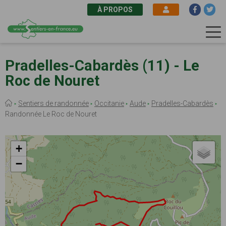
À PROPOS
Aller
au
Pradelles-Cabardès (11) - Le
contenu
Roc de Nouret
principal
Fil
Sentiers de randonnée
Occitanie
Aude
Pradelles-Cabardès
d'Ariane
Randonnée Le Roc de Nouret
+
−