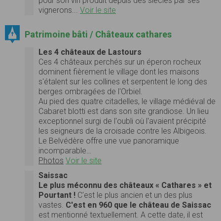
pour son vin produit depuis des siècles par ses
vignerons...
Voir le site
Patrimoine bâti / Châteaux cathares
Les 4 châteaux de Lastours
Ces 4 châteaux perchés sur un éperon rocheux
dominent fièrement le village dont les maisons
s'étalent sur les collines et serpentent le long des
berges ombragées de l'Orbiel.
Au pied des quatre citadelles, le village médiéval de
Cabaret blotti est dans son site grandiose. Un lieu
exceptionnel surgi de l'oubli où l'avaient précipité
les seigneurs de la croisade contre les Albigeois.
Le Belvédère offre une vue panoramique
incomparable…
Photos
Voir le site
Saissac
Le plus méconnu des châteaux « Cathares » et
Pourtant !
C'est le plus ancien et un des plus
vastes.
C'est en 960 que le château de Saissac
est mentionné textuellement. A cette date, il est