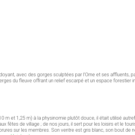
oyant, avec des gorges sculptées par l’Orne et ses affluents, pa
rges du fleuve offrant un relief escarpé et un espace forestier i
 m et 1,25 m) à la physinomie plutôt douce, il était utilisé autre
fêtes de village ; de nos jours, il sert pour les loisirs et le tou
brures sur les membres. Son ventre est gris blanc, son bout de n