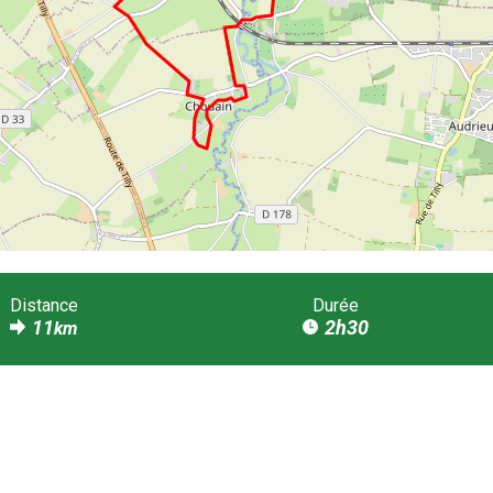
Distance
Durée
11
2h30
km