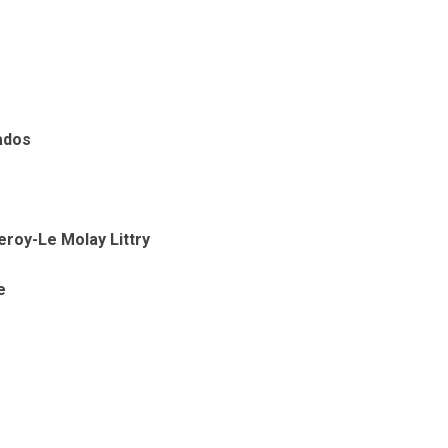
ados
eroy-Le Molay Littry
e