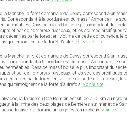
 la Manche, la forêt domaniale de Cerisy correspond à un massif 
s. Correspondant à la bordure est du massif Armoricain, le sous
peu perméables. Dans ce massif boisé le plus important du secteu
pts et par de nombreux ruisseaux, et les sources prolifiques té
rs décennies par le forestier ; victime de cette concurrence, le 
s qui témoignent de la forêt d’autrefois.
Voir le site
 la Manche, la forêt domaniale de Cerisy correspond à un massif 
s. Correspondant à la bordure est du massif Armoricain, le sous
peu perméables. Dans ce massif boisé le plus important du secteu
pts et par de nombreux ruisseaux, et les sources prolifiques té
rs décennies par le forestier ; victime de cette concurrence, le 
s qui témoignent de la forêt d’autrefois.
Voir le site
 Calvados, la falaise du Cap Romain est située à 15 km au nord 
ueur à la limite des deux plages de Bernières-sur-mer et de Sai
basse falaise, qui domine un large estran rocheux.
Voir le site