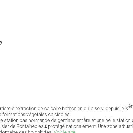
y
è
ière d’extraction de calcaire bathonien qui a servi depuis le X
 formations végétales calcicoles.
te station bas normande de gentiane amère et une belle station d
 l’alisier de Fontainebleau, protégé nationalement. Une zone arbu
le domaine des bryophytes.
Voir le site