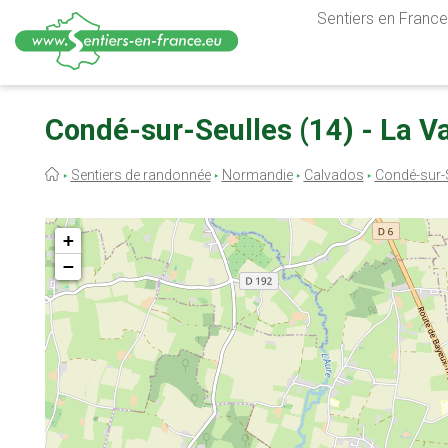
Sentiers en France,
Aller
au
Condé-sur-Seulles (14) - La Va
contenu
principal
Fil
Sentiers de randonnée
Normandie
Calvados
Condé-sur-
d'Ariane
+
−