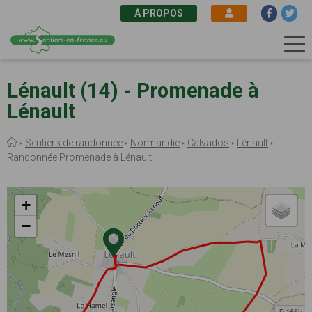
À PROPOS
Aller
au
Lénault (14) - Promenade à
contenu
Lénault
principal
Fil
Sentiers de randonnée
Normandie
Calvados
Lénault
d'Ariane
Randonnée Promenade à Lénault
+
−