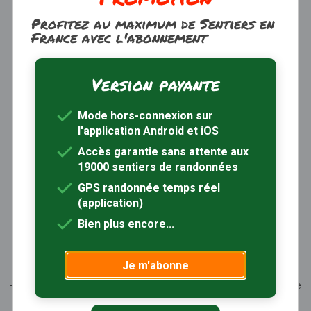
Profitez au maximum de Sentiers en
France avec l'abonnement
Version payante
Trouver une randonnée
À propos
Mode hors-connexion sur
Inscription / Connexion
l'application Android et iOS
Abonnement Rando+
Calendrier randos
Accès garantie sans attente aux
19000 sentiers de randonnées
Sites partenaires
Contactez-nous
GPS randonnée temps réel
(application)
Sentiers-en-France, grâce aux nombreux circuits de
Bien plus encore...
randonnée, permet de découvrir :
- les spécificités des terroirs (sites et milieux naturels,
Je m'abonne
patrimoine …)
- les producteurs locaux et les artisans, garants du savoir-faire
et du patrimoine