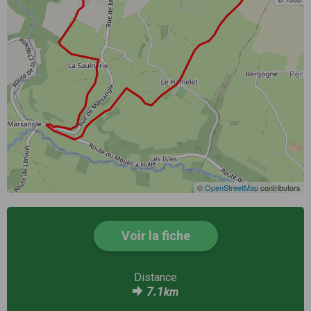
©
OpenStreetMap
contributors
Voir la fiche
Distance
7.1
km