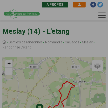
À PROPOS
Aller
au
Meslay (14) - L'etang
contenu
principal
Fil
Sentiers de randonnée
Normandie
Calvados
Meslay
d'Ariane
Randonnée L'etang
+
−