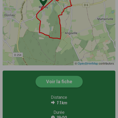
©
OpenStreetMap
contributors
Voir la fiche
Distance
11
km
Durée
3h00