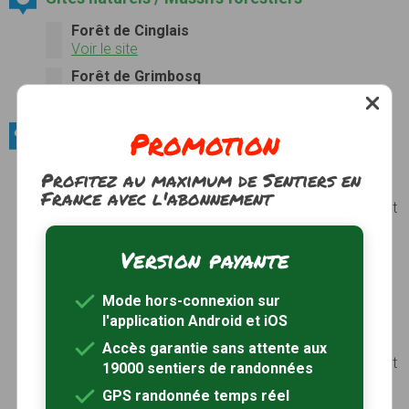
Forêt de Cinglais
Voir le site
Forêt de Grimbosq
Voir le site
Promotion
Sites naturels / Massif montagneux
Suisse Normande
Profitez au maximum de Sentiers en
Son nom provient de son relief accidenté et
France avec l'abonnement
verdoyant, avec des gorges sculptées par l’Orne et
ses affluents, par érosion dans le Massif
armoricain, entre Putanges-Pont-Écrepin et Thury-
Version payante
Harcourt. Les berges du fleuve offrant un relief
escarpé et un espace forestier important.
Photos
Voir le site
Mode hors-connexion sur
l'application Android et iOS
Suisse Normande
Son nom provient de son relief accidenté et
Accès garantie sans attente aux
verdoyant, avec des gorges sculptées par l’Orne et
19000 sentiers de randonnées
ses affluents, par érosion dans le Massif
GPS randonnée temps réel
armoricain, entre Putanges-Pont-Écrepin et Thury-