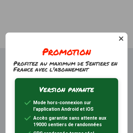
Promotion
Profitez au maximum de Sentiers en
France avec l'abonnement
Version payante
Trouver une randonnée
À propos
Mode hors-connexion sur
Inscription / Connexion
l'application Android et iOS
Abonnement Rando+
Calendrier randos
Accès garantie sans attente aux
19000 sentiers de randonnées
Sites partenaires
Contactez-nous