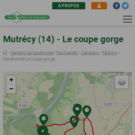
À PROPOS
Aller
au
Mutrécy (14) - Le coupe gorge
contenu
principal
Fil
Sentiers de randonnée
Normandie
Calvados
Mutrécy
d'Ariane
Randonnée Le coupe gorge
+
−