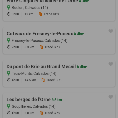
Entre Cingal et la vallée de l'Orne
à 3km
Boulon, Calvados (14)
3h00
13 km
Tracé GPS
Coteaux de Fresney-le-Puceux
à 4km
Fresney-le-Puceux, Calvados (14)
2h00
6.3 km
Tracé GPS
Du pont de Brie au Grand Mesnil
à 4km
Trois-Monts, Calvados (14)
4h30
14.5 km
Tracé GPS
Les berges de l'Orne
à 5km
Goupillières, Calvados (14)
1h00
3.8 km
Tracé GPS