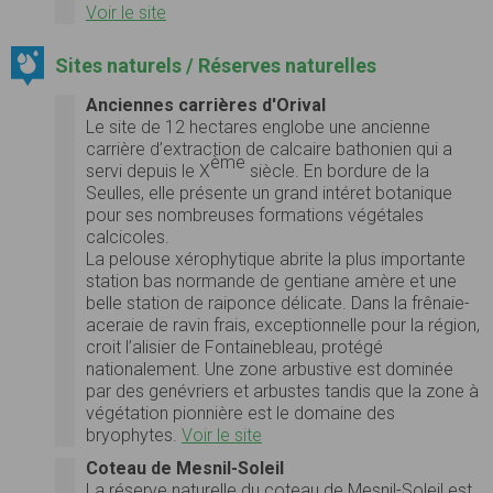
Voir le site
Sites naturels / Réserves naturelles
Anciennes carrières d'Orival
Le site de 12 hectares englobe une ancienne
carrière d’extraction de calcaire bathonien qui a
ème
servi depuis le X
siècle. En bordure de la
Seulles, elle présente un grand intéret botanique
pour ses nombreuses formations végétales
calcicoles.
La pelouse xérophytique abrite la plus importante
station bas normande de gentiane amère et une
belle station de raiponce délicate. Dans la frênaie-
aceraie de ravin frais, exceptionnelle pour la région,
croit l’alisier de Fontainebleau, protégé
nationalement. Une zone arbustive est dominée
par des genévriers et arbustes tandis que la zone à
végétation pionnière est le domaine des
bryophytes.
Voir le site
Coteau de Mesnil-Soleil
La réserve naturelle du coteau de Mesnil-Soleil est