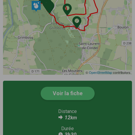
©
OpenStreetMap
contributors
Voir la fiche
Distance
12
km
Durée
3h30