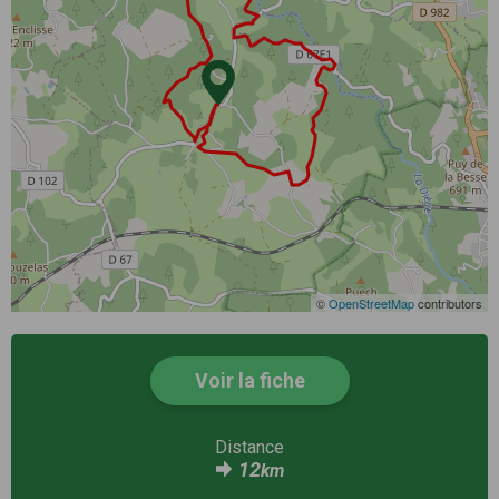
©
OpenStreetMap
contributors
Voir la fiche
Distance
12
km