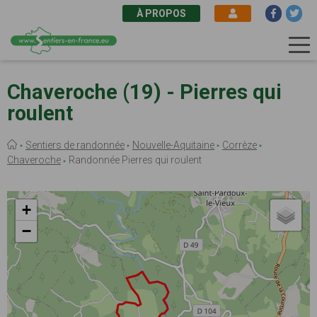
À PROPOS
Aller
au
Chaveroche (19) - Pierres qui
contenu
roulent
principal
Fil
Sentiers de randonnée
Nouvelle-Aquitaine
Corrèze
d'Ariane
Chaveroche
Randonnée Pierres qui roulent
+
−