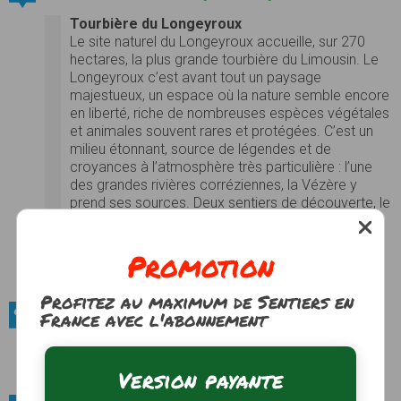
Tourbière du Longeyroux
Le site naturel du Longeyroux accueille, sur 270
hectares, la plus grande tourbière du Limousin. Le
Longeyroux c’est avant tout un paysage
majestueux, un espace où la nature semble encore
en liberté, riche de nombreuses espèces végétales
et animales souvent rares et protégées. C’est un
milieu étonnant, source de légendes et de
croyances à l’atmosphère très particulière : l’une
des grandes rivières corréziennes, la Vézère y
prend ses sources. Deux sentiers de découverte, le
sentier des Linaigrettes
(1km, 1 heure), le sentier
des Bruyères (9 km, 4 heures) vous emmènent au
Promotion
cœur de la tourbière…
Photos
Voir le site
Profitez au maximum de Sentiers en
France avec l'abonnement
Sites naturels / Massifs forestiers
Douglaseraie des Farges
Voir le site
Version payante