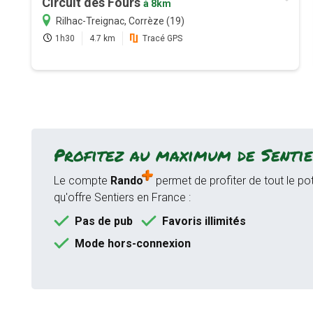
Circuit des Fours
à 8km
Rilhac-Treignac, Corrèze (19)
1h30
4.7 km
Tracé GPS
Profitez au maximum de Sentie
Le compte
Rando
permet de profiter de tout le pot
qu'offre Sentiers en France :
Pas de pub
Favoris illimités
Mode hors-connexion