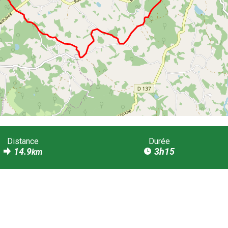
Distance
Durée
14.9
3h15
km