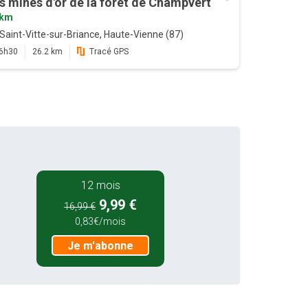
s mines d'or de la forêt de Champvert
9km
Saint-Vitte-sur-Briance, Haute-Vienne (87)
6h30
26.2 km
Tracé GPS
12 mois
9,99 €
16,99 €
0,83€/mois
Je m'abonne