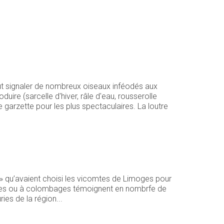
aut signaler de nombreux oiseaux inféodés aux
uire (sarcelle d'hiver, râle d'eau, rousserolle
te garzette pour les plus spectaculaires. La loutre
 » qu’avaient choisi les vicomtes de Limoges pour
urelles ou à colombages témoignent en nombrfe de
ies de la région...