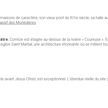
aisons de caractère, son vieux pont du XIIIe siècle, sa halle au g
assif des
Monédières
. ...
éâtre
, Corrèze est étagée au-dessus de la rivière « Coureuse ». E
église Saint Martial, une architecture étonnante où se mêlent to
le avant Jésus-Christ, est exceptionnel. L’étendue réelle du site