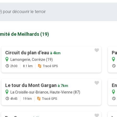
 pour découvrir le terroir
imité de Meilhards (19)
Circuit du plan d’eau
Pa
à 4km
Lamongerie, Corrèze (19)
2h30
8.1 km
Tracé GPS
Le tour du Mont Gargan
En
à 7km
La Croisille-sur-Briance, Haute-Vienne (87)
4h45
19 km
Tracé GPS