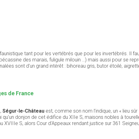
unistique tant pour les vertébrés que pour les invertébrés. Il f
bécassine des marais, fuligule milouin …) mais aussi pour se reprod
nalées sont d'un grand intérêt : bihoreau gris, butor étoilé, aigret
ages de France
e,
Ségur-le-Château
est, comme son nom l’indique, un « lieu sûr
rd’hui qu’un donjon de cet édifice du XIIe S, maisons nobles à to
u XVIIIe S, alors Cour d’Appeaux rendant justice sur 361 Seigneur