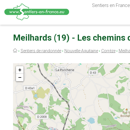
Sentiers en France,
Aller
au
Meilhards (19) - Les chemins 
contenu
principal
Fil
Sentiers de randonnée
Nouvelle-Aquitaine
Corrèze
Meilh
d'Ariane
+
−