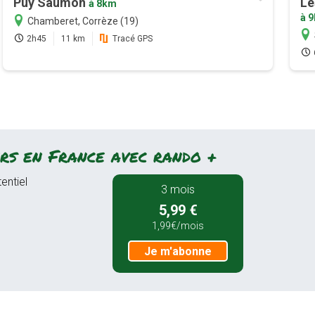
Puy Saumon
Le
à 8km
à 
Chamberet, Corrèze (19)
2h45
11 km
Tracé GPS
rs en France avec rando +
entiel
3 mois
5,99 €
1,99€/mois
Je m'abonne