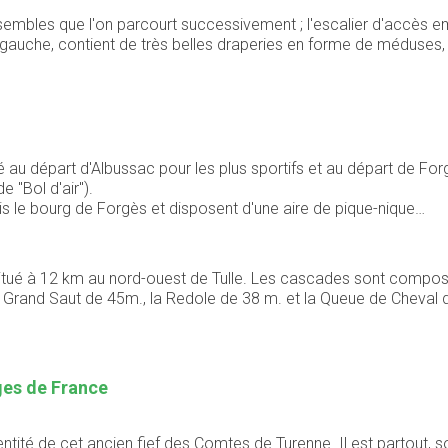
mbles que l'on parcourt successivement ; l'escalier d'accès emp
 gauche, contient de très belles draperies en forme de méduses, 
 départ d'Albussac pour les plus sportifs et au départ de Forgè
e "Bol d'air").
s le bourg de Forgès et disposent d'une aire de pique-nique…
situé à 12 km au nord-ouest de Tulle. Les cascades sont composé
 Grand Saut de 45m., la Redole de 38 m. et la Queue de Cheval de
ages de France
entité de cet ancien fief des Comtes de Turenne. Il est partout, 