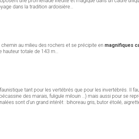
roposent une promenade inédite et magique dans un cadre uniqu
oyage dans la tradition ardoisière…
 chemin au milieu des rochers et se précipite en
magnifiques c
ne hauteur totale de 143 m…
unistique tant pour les vertébrés que pour les invertébrés. Il f
bécassine des marais, fuligule milouin …) mais aussi pour se reprod
nalées sont d'un grand intérêt : bihoreau gris, butor étoilé, aigret