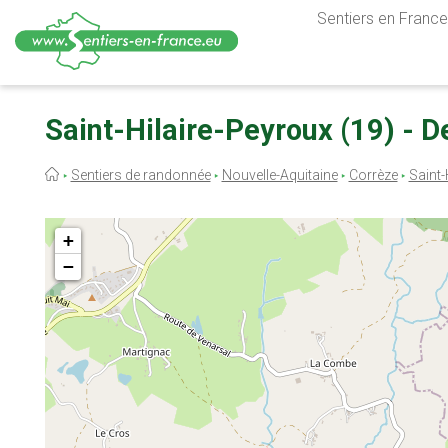
Sentiers en France,
Aller
au
Saint-Hilaire-Peyroux (19) - D
contenu
principal
Fil
Sentiers de randonnée
Nouvelle-Aquitaine
Corrèze
Saint-
d'Ariane
+
−