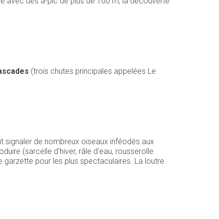
e avec des à-pic de plus de 100 m, la découverte
ascades
(trois chutes principales appelées Le
aut signaler de nombreux oiseaux inféodés aux
uire (sarcelle d'hiver, râle d'eau, rousserolle
te garzette pour les plus spectaculaires. La loutre