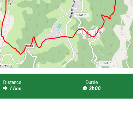
Distance
Durée
11
3h00
km