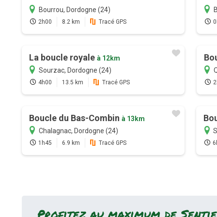
Bourrou, Dordogne (24)
B
2h00
8.2 km
Tracé GPS
0
La boucle royale
Bo
à 12km
Sourzac, Dordogne (24)
Q
4h00
13.5 km
Tracé GPS
2
Boucle du Bas-Combin
Bou
à 13km
Chalagnac, Dordogne (24)
S
1h45
6.9 km
Tracé GPS
6
Profitez au maximum de Sentie