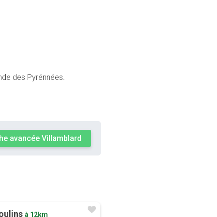
londe des Pyrénnées.
he avancée Villamblard
oulins
à 12km