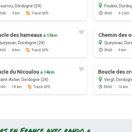
ourrou, Dordogne (24)
Fouleix, Dordo
h45
3 km
Tracé GPS
3h00
9.2 km
ucle des hameaux
Chemin des o
à 13km
ueyssac, Dordogne (24)
Queyssac, Dor
h00
8 km
Tracé GPS
3h00
9 km
cle du Nicoulou
Boucle des c
à 14km
aint-Astier, Dordogne (24)
Vergt, Dordogn
h00
18 km
Tracé GPS
5h00
16 km
rs en France avec rando +