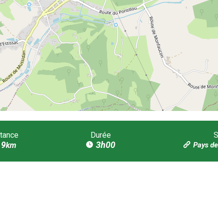
tance
Durée
S
9
3h00
km
Pays de