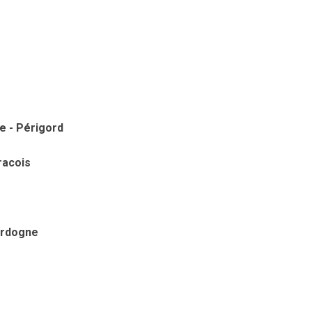
e - Périgord
racois
ordogne