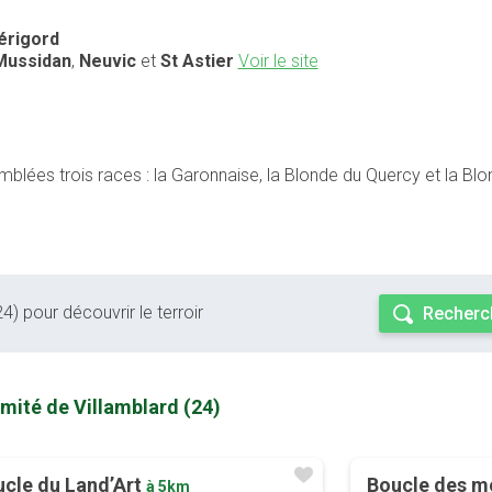
Périgord
Mussidan
,
Neuvic
et
St Astier
Voir le site
emblées trois races : la Garonnaise, la Blonde du Quercy et la B
4) pour découvrir le terroir
Recherc
mité de Villamblard (24)
cle du Land’Art
Boucle des m
à 5km