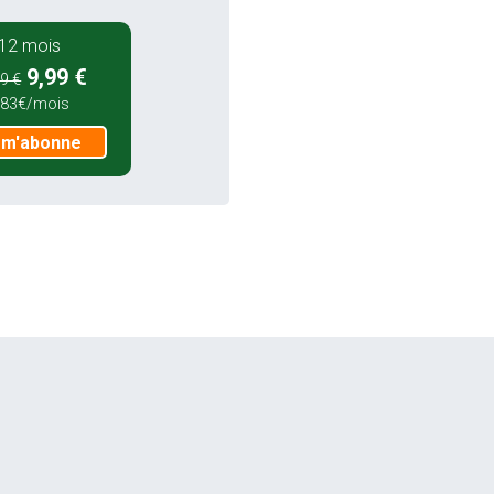
12 mois
9,99 €
9 €
,83€/mois
 m'abonne