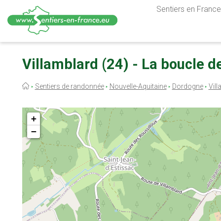
Sentiers en France,
Aller
au
Villamblard (24) - La boucle d
contenu
principal
Fil
Sentiers de randonnée
Nouvelle-Aquitaine
Dordogne
Vil
d'Ariane
+
−