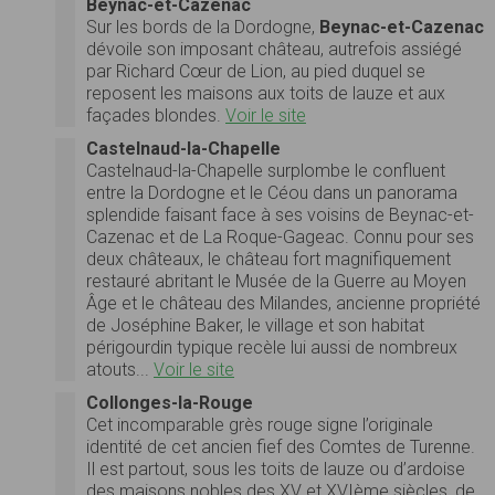
Beynac-et-Cazenac
Sur les bords de la Dordogne,
Beynac-et-Cazenac
dévoile son imposant château, autrefois assiégé
par Richard Cœur de Lion, au pied duquel se
reposent les maisons aux toits de lauze et aux
façades blondes.
Voir le site
Castelnaud-la-Chapelle
Castelnaud-la-Chapelle surplombe le confluent
entre la Dordogne et le Céou dans un panorama
splendide faisant face à ses voisins de Beynac-et-
Cazenac et de La Roque-Gageac. Connu pour ses
deux châteaux, le château fort magnifiquement
restauré abritant le Musée de la Guerre au Moyen
Âge et le château des Milandes, ancienne propriété
de Joséphine Baker, le village et son habitat
périgourdin typique recèle lui aussi de nombreux
atouts...
Voir le site
Collonges-la-Rouge
Cet incomparable grès rouge signe l’originale
identité de cet ancien fief des Comtes de Turenne.
Il est partout, sous les toits de lauze ou d’ardoise
des maisons nobles des XV et XVIème siècles, de