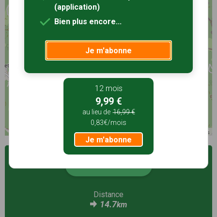
(application)
Bien plus encore...
Je m'abonne
12 mois
9,99 €
au lieu de
16,99 €
0,83€/mois
©
OpenStreetMap
contributors
Je m'abonne
Voir la fiche
Distance
14.7
km