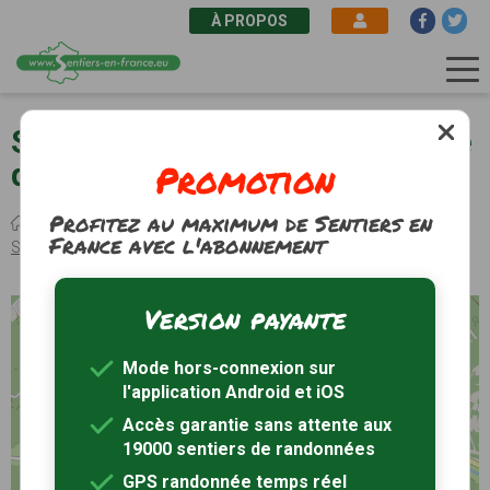
À PROPOS
Aller
au
Salignac-Eyvigues (24) - Boucle
contenu
Promotion
de la forêt
principal
Profitez au maximum de Sentiers en
Fil
Sentiers de randonnée
Nouvelle-Aquitaine
Dordogne
France avec l'abonnement
d'Ariane
Salignac-Eyvigues
Randonnée Boucle de la forêt
Version payante
+
−
Mode hors-connexion sur
l'application Android et iOS
Accès garantie sans attente aux
19000 sentiers de randonnées
GPS randonnée temps réel