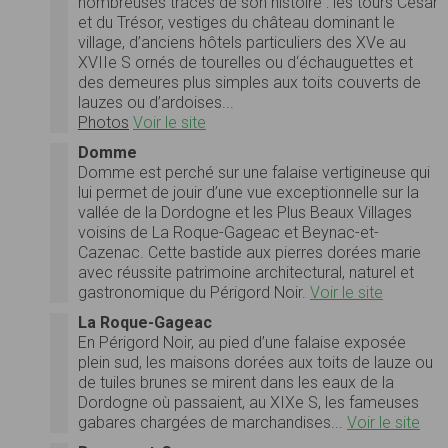
nombreuses traces de son histoire : les tours César
et du Trésor, vestiges du château dominant le
village, d’anciens hôtels particuliers des XVe au
XVIIe S ornés de tourelles ou d‘échauguettes et
des demeures plus simples aux toits couverts de
lauzes ou d’ardoises...
Photos
Voir le site
Domme
Domme est perché sur une falaise vertigineuse qui
lui permet de jouir d’une vue exceptionnelle sur la
vallée de la Dordogne et les Plus Beaux Villages
voisins de La Roque-Gageac et Beynac-et-
Cazenac. Cette bastide aux pierres dorées marie
avec réussite patrimoine architectural, naturel et
gastronomique du Périgord Noir.
Voir le site
La Roque-Gageac
En Périgord Noir, au pied d’une falaise exposée
plein sud, les maisons dorées aux toits de lauze ou
de tuiles brunes se mirent dans les eaux de la
Dordogne où passaient, au XIXe S, les fameuses
gabares chargées de marchandises...
Voir le site