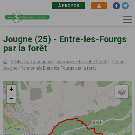
À PROPOS
Aller
au
Jougne (25) - Entre-les-Fourgs
contenu
par la forêt
principal
Fil
Sentiers de randonnée
Bourgogne-Franche-Comté
Doubs
d'Ariane
Jougne
Randonnée Entre-les-Fourgs par la forêt
+
−