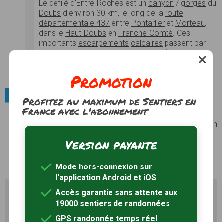
Le défilé d'Entre-Roches est un
canyon
/
gorges
du
Doubs
d'environ 30 km, le long de la
route
départementale 437
entre
Pontarlier
et
Morteau
,
dans le
Haut-Doubs
en
Franche-Comté
. Ces
importants
escarpements
calcaires
passent par
les
gorges de Remonot
à Remonot (
hameau
de
Les Combes
) et par
Montbenoît
.
Photos
Voir le site
Promotion
Villes et villages / Petites cités de caractère
Profitez au maximum de Sentiers en
France avec l'abonnement
Nozeroy 39
Nozeroy se trouve dans le département du Jura, en
région Franche-Comté...
Voir le site
Version payante
Mode hors-connexion sur
l'application Android et iOS
Il existe d'autres sentiers de randonnée à Jougne (25)
Accès garantie sans attente aux
pour découvrir le terroir
19000 sentiers de randonnées
GPS randonnée temps réel