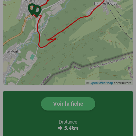
©
OpenStreetMap
contributors
Voir la fiche
Distance
5.4
km