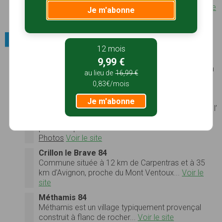
vingt ans les bienfaits d’une source antique...
Voir le
Je m'abonne
site
Villes et villages / Villages pittoresques
12 mois
Brantes
9,99 €
Bâti en village fortifié, Brantes s’accroche tant bien
au lieu de
16,99 €
que mal au flanc de la montagne de Blaye. Village
0,83€/mois
perché face à la cime toute proche du Mont
Ventoux, les étroites calades et passages voûtés
Je m'abonne
vous amènent des ruines de son château féodal à l’
église surplombant la vallée en passant par la
petite chapelle…
Photos
Voir le site
Crillon le Brave 84
Commune située à 12 km de Carpentras et à 35
km d'Avignon, proche du Mont Ventoux...
Voir le
site
Méthamis 84
Méthamis est un village typiquement provençal
construit à flanc de rocher...
Voir le site