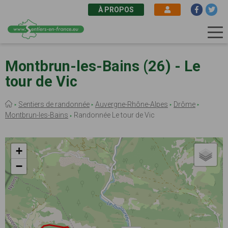
À PROPOS
Aller
au
Montbrun-les-Bains (26) - Le
contenu
tour de Vic
principal
Fil
Sentiers de randonnée
Auvergne-Rhône-Alpes
Drôme
d'Ariane
Montbrun-les-Bains
Randonnée Le tour de Vic
+
−