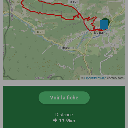
©
OpenStreetMap
contributors
Voir la fiche
Distance
11.9
km