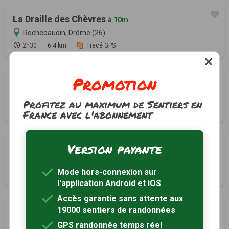
La Draille des Chèvres
à 10m
Rochebaudin, Drôme (26)
2h30
6.4 km
Tracé GPS
Promotion
Le trou du furet
à 2km
Eyzahut, Drôme (26)
Profitez au maximum de Sentiers en
3h30
7.4 km
Tracé GPS
France avec l'abonnement
Version payante
Le Plateau de Briesse
à 3km
Pont-de-Barret, Drôme (26)
Mode hors-connexion sur
2h30
6.3 km
Tracé GPS
l'application Android et iOS
Accès garantie sans attente aux
19000 sentiers de randonnées
Montagne de Sainte-Euphémie
à 4km
Manas, Drôme (26)
GPS randonnée temps réel