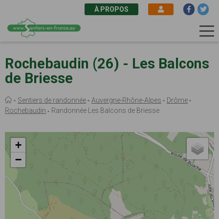
À PROPOS
Aller
au
Rochebaudin (26) - Les Balcons
contenu
de Briesse
principal
Fil
Sentiers de randonnée
Auvergne-Rhône-Alpes
Drôme
d'Ariane
Rochebaudin
Randonnée Les Balcons de Briesse
+
−