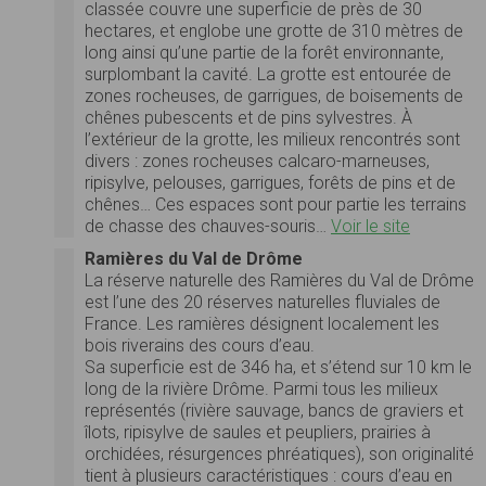
classée couvre une superficie de près de 30
hectares, et englobe une grotte de 310 mètres de
long ainsi qu’une partie de la forêt environnante,
surplombant la cavité. La grotte est entourée de
zones rocheuses, de garrigues, de boisements de
chênes pubescents et de pins sylvestres. À
l’extérieur de la grotte, les milieux rencontrés sont
divers : zones rocheuses calcaro-marneuses,
ripisylve, pelouses, garrigues, forêts de pins et de
chênes… Ces espaces sont pour partie les terrains
de chasse des chauves-souris…
Voir le site
Ramières du Val de Drôme
La réserve naturelle des Ramières du Val de Drôme
est l’une des 20 réserves naturelles fluviales de
France. Les ramières désignent localement les
bois riverains des cours d’eau.
Sa superficie est de 346 ha, et s’étend sur 10 km le
long de la rivière Drôme. Parmi tous les milieux
représentés (rivière sauvage, bancs de graviers et
îlots, ripisylve de saules et peupliers, prairies à
orchidées, résurgences phréatiques), son originalité
tient à plusieurs caractéristiques : cours d’eau en