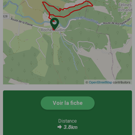
©
OpenStreetMap
contributors
Voir la fiche
Distance
3.8
km